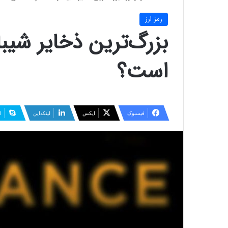
رمز ارز
بزرگ‌ترین ذخایر شی
است؟
فیسبوک
ایکس
لینکداین
ا