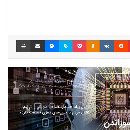
ترامپ برای نجات میم‌کوینش دست به جیب
شد! جزییات ایردراپ ۵۰ دلاری
رسوایی میم‌کوین لیبرا؛ نهنگ بدشانس ۳
میلیون دلار از دست داد!
پینتریست
Reddit
VKontakte
Odnoklassniki
پاکت
اسکایپ
مسنجر
اشتراک گذاری با ایمیل
چاپ
رکود کم‌سابقه در بازار بیت‌کوین؛ حرکت بعدی
قیمت همه را غافلگیر خواهد کرد!
جهش ناگهانی توکن هایپ با راه‌اندازی
HyperEVM؛ صعود به ۳۰ دلار نزدیک است؟
ارسال پیام هشداردهنده با سوزاندن اتریوم؛
کنترل مردم با چیپ‌های مغزی حقیقت دارد؟
سوزاندن