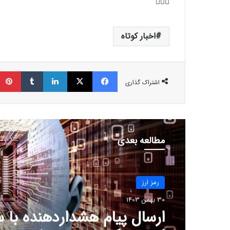
اخبار کوتاه
فیسبوک
ایکس
لینکداین
تامبلر
اشتراک گذاری
مطالعه بعدی
رمز ارز
30 بهمن 1403
ارسال پیام هشداردهنده با 