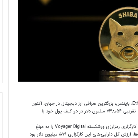
بر اساس داده‌های ارائه‌شده توسط پلتفرم Etherscan، بایننس، بزرگترین صرافی ارز دیجیتال در جهان، اکنون
دارای ۸۳ تریلیون واحد شیبا اینو (SHIB) به ارزش تقریبی ۷۳۸٫۵۴ میلیون دلار در دو کیف پول خود با
این ارقام پس از آن منتشر شد که صرافی بایننس، کارگزاری رمزارزی ورشکسته Voyager Digital را به مبلغ
بیش از یک میلیارد دلار خریداری کرد. طبق گزارش‌ها، ارزش کل دارایی‌های این کارگزاری ۵۷۹ میلیون دلار بود