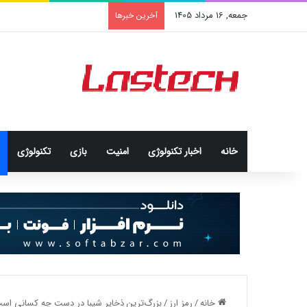
جمعه, 16 مرداد 1405
راهنمای خرید سرور اختصاصی
آخرین خبرها
خانه
اخبار تکنولوژی
امنيت
بازی
تکنولوژی
خانه
/
رمز ارز
/
بزرگ‌ترین ذخایر شیبا در دست چه کسانی اس