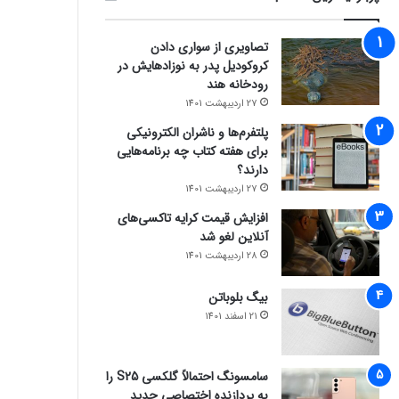
تصاویری از سواری دادن
کروکودیل پدر به نوزادهایش در
رودخانه هند
27 اردیبهشت 1401
پلتفرم‌ها و ناشران الکترونیکی
برای هفته کتاب چه برنامه‌هایی
دارند؟
27 اردیبهشت 1401
افزایش قیمت کرایه تاکسی‌های
آنلاین لغو شد
28 اردیبهشت 1401
بیگ بلوباتن
21 اسفند 1401
سامسونگ احتمالاً گلکسی S25 را
به پردازنده اختصاصی جدید