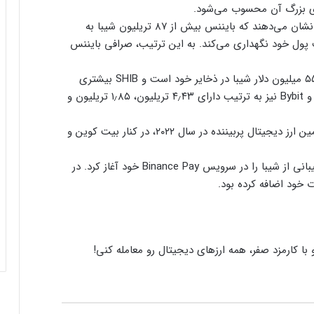
از سوی دیگر، داده‌های وبسایت CoinMarketCap نشان می‌دهند که بایننس بیش از ۸۷ تریلیون شیبا به
را در هفت کیف پول خود نگهداری می‌کند. به این ترتیب، صرافی بایننس
علاوه بر بایننس، صرافی Cryptocom نیز دارای ۵۵۸ میلیون دلار شیبا در ذخایر خود است و SHIB بیشتری
نسبت به اتریوم دارد. صرافی‌های KuCoin، Huobi و Bybit نیز به ترتیب دارای ۴٫۴۳ تریلیون، ۱٫۸۵ تریلیون و
علاوه بر این‌ها، بایننس اخیراً شیبا را به عنوان سومین ارز دیجیتال پربیننده در سال ۲۰۲۲، در کنار بیت کوین و
در اوایل ماه نوامبر ۲۰۲۲ بود که بایننس رسماً پشتیبانی از شیبا را در سرویس Binance Pay خود آغاز کرد. در
ت خود اضافه کرده بود.
ارسال پیام هشداردهنده با سوزاندن اتریوم؛
کنترل مردم با چیپ‌های مغزی حقیقت دارد؟