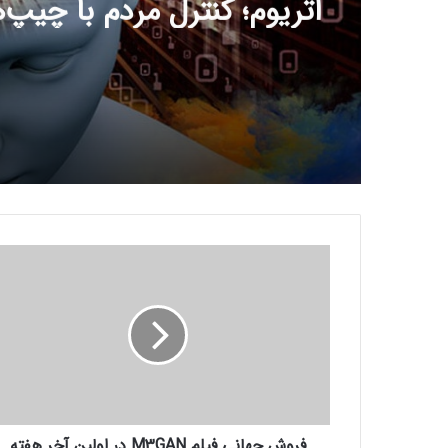
اتریوم؛ کنترل مردم با چیپ‌
مغزی حقیقت دارد؟
ف
ر
و
ش
ج
ه
ا
ن
ی
فروش جهانی فیلم M3GAN در اولین آخر هفته
ف