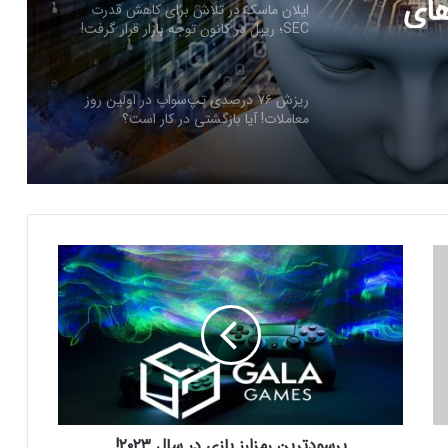
های
ایلان ماسک در تلاش‌ برای کاهش قدرت
SEC؛ ریپل در کانون توجه بازار قرار گرفت!
ریزش ۷۶ درصدی تپ‌سواپ در اولین روز
معاملات! آیا بازگشتی در کار است؟
درخواست ایلان ماسک برای بررسی فورت
ناکس؛ بحران طلا به سود بیت‌کوین تمام
می‌شود؟
پ
ر
سرمایه‌گذاران سازمانی در حال انباشت کاردانو!
س
نشانه‌ای از تغییر روند قیمت ADA؟
و
د
ت
شمارش معکوس برای راه‌اندازی پای نتورک؛
ر
پیش‌بینی‌ها درباره قیمت PI چه می‌گویند؟
ی
ن
پرسودترین رمزارز بازی در سال ۲۰۲۳!
ر