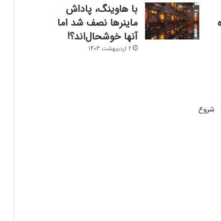
ایلان ماسک در تلاش‌ برای کاهش قدرت
با هاوینگ، پاداش
SEC؛ ریپل در کانون توجه بازار قرار گرفت!
ماینرها نصف شد اما
آنها خوشحال‌اند؟!
ریزش ۷۶ درصدی تپ‌سواپ در اولین روز
2 اردیبهشت 1403
معاملات! آیا بازگشتی در کار است؟
درخواست ایلان ماسک برای بررسی فورت
ناکس؛ بحران طلا به سود بیت‌کوین تمام
شروع
می‌شود؟
سرمایه‌گذاران سازمانی در حال انباشت کاردانو!
نشانه‌ای از تغییر روند قیمت ADA؟
شمارش معکوس برای راه‌اندازی پای نتورک؛
پیش‌بینی‌ها درباره قیمت PI چه می‌گویند؟