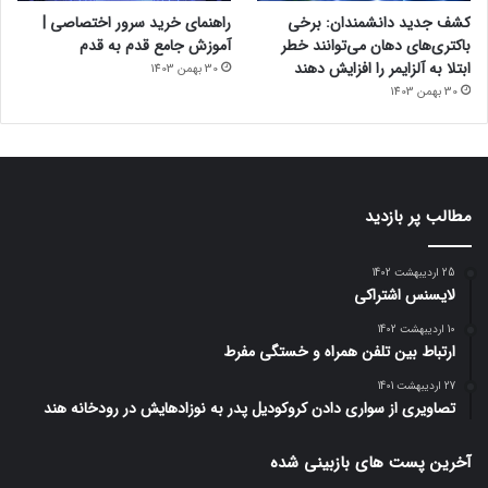
کشف جدید دانشمندان: برخی
راهنمای خرید سرور اختصاصی |
باکتری‌های دهان می‌توانند خطر
آموزش جامع قدم به قدم
ابتلا به آلزایمر را افزایش دهند
30 بهمن 1403
30 بهمن 1403
مطالب پر بازدید
25 اردیبهشت 1402
لایسنس اشتراکی
10 اردیبهشت 1402
ارتباط بین تلفن همراه و خستگی مفرط
27 اردیبهشت 1401
تصاویری از سواری دادن کروکودیل پدر به نوزادهایش در رودخانه هند
آخرین پست های بازبینی شده