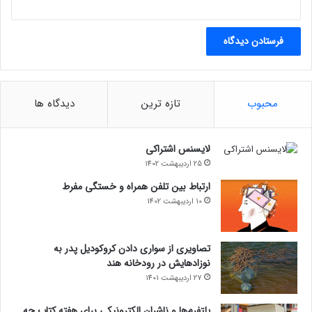
محبوب
تازه ترین
دیدگاه ها
لایسنس اشتراکی
25 اردیبهشت 1402
ارتباط بین تلفن همراه و خستگی مفرط
10 اردیبهشت 1402
تصاویری از سواری دادن کروکودیل پدر به
نوزادهایش در رودخانه هند
27 اردیبهشت 1401
پلتفرم‌ها و ناشران الکترونیکی برای هفته کتاب چه