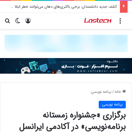
کشف جدید دانشمندان: برخی باکتری‌های دهان می‌توانند خطر ابتلا به آلزایمر را افزایش دهند
منو
ورود
تغییر پو
جس
خانه
/
برنامه نويسی
برنامه نويسی
برگزاری «جشنوارۀ زمستانۀ
برنامه‌نویسی» در آکادمی ایرانسل