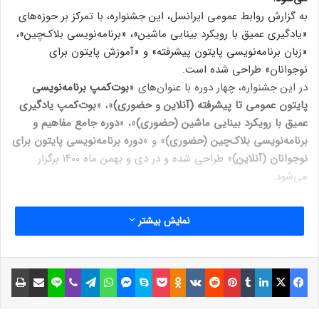
به گزارش روابط عمومی ایرانسل، این جشنواره، با تمرکز بر حوزه‌های
«یادگیری عمیق با رویکرد بینایی ماشین»، «برنامه‌نویسی بلاک‌چین»،
«زبان برنامه‌نویسی پایتون پیشرفته» و «آموزش پایتون برای
نوجوانان» طراحی شده است.
در این جشنواره، چهار دوره با عنوان‌های «
بوت‌کمپ برنامه‌نویسی
پایتون عمومی تا پیشرفته (آنلاین و حضوری)
»، «
بوت‌کمپ یادگیری
عمیق با رویکرد بینایی ماشین (حضوری)
»، «
دوره جامع مفاهیم و
برنامه‌نویسی بلاک‌چین (حضوری)
» و «
دورۀ برنامه‌نویسی پایتون برای
نوجوانان (آنلاین)
» طراحی شده و در دی و بهمن ماه ۱۴۰۰ برگزار
می‌شود.
با توجه به پر رنگ شدن نقش هوش‌مصنوعی و بلاک‌چین در
نمایش بیشتر
کسب‌و‌کارهای مختلف، کارشناسان بر این باورند که زبان برنامه‌نویسی
به زبان مشترک آینده تبدیل می‌شود و یادگیری برنامه‌نویسی، در
آینده نزدیک برای همگان ضروری خواهد شد. نظر به اهمیت این
فیسبوک
ایکس
لینکداین
تامبلر
پینتریست
Reddit
VKontakte
Odnoklassniki
پاکت
اسکایپ
مسنجر
واتس آپ
تلگرام
وایبر
لاین
اشتراک گذاری با ایمیل
چاپ
موضوع، آکادمی ایرانسل پس از برگزاری چند دورۀ آموزشی مختلف
در همین زمینه، نخستین جشنوارۀ زمستانۀ دوره‌های برنامه‌نویسی را
برای نوجوانان و جوانان علاقه‌مند، طراحی کرده و تلاش می‌کند با