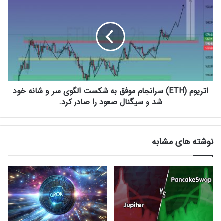
ل
ت
ب
ر
ا
ی
ز
و
ی
م
M
(
u
E
l
T
t
اتریوم (ETH) سرانجام موفق به شکست الگوی سر و شانه خود
H
i
)
شد و سیگنال صعود را صادر کرد.
V
س
e
ر
r
ا
نوشته های مشابه
s
ن
u
ج
s
ا
م
م
ش
م
خ
و
ص
ف
ش
ق