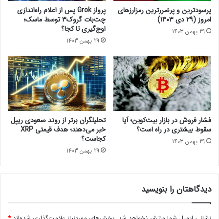
د
ب
پرسودترین و پرضررترین رمزارزهای
پرواز Grok پس از اعلام راه‌اندازی
ه
امروز (۲۹ دی ۱۴۰۳)
چت‌بات گروک۳ توسط ماسک؛
ش
اوج‌گیری تا کجا؟
29 بهمن 1403
ک
29 بهمن 1403
س
ت
ا
ل
گ
و
ی
س
فشار فروش در بازار بیت‌کوین؛ آیا
تحلیلگران برتر از روند صعودی ریپل
ر
سقوط بیشتری در راه است؟
خبر می‌دهند؛ هدف قیمتی XRP
و
کجاست؟
29 بهمن 1403
ش
29 بهمن 1403
ا
ن
ه
دیدگاهتان را بنویسید
خ
و
د
نشانی ایمیل شما منتشر نخواهد شد.
بخش‌های موردنیاز علامت‌گذاری شده‌اند
*