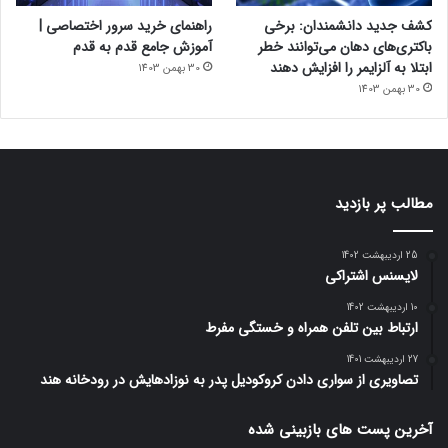
کشف جدید دانشمندان: برخی
راهنمای خرید سرور اختصاصی |
باکتری‌های دهان می‌توانند خطر
آموزش جامع قدم به قدم
ابتلا به آلزایمر را افزایش دهند
30 بهمن 1403
30 بهمن 1403
مطالب پر بازدید
25 اردیبهشت 1402
لایسنس اشتراکی
10 اردیبهشت 1402
ارتباط بین تلفن همراه و خستگی مفرط
27 اردیبهشت 1401
تصاویری از سواری دادن کروکودیل پدر به نوزادهایش در رودخانه هند
آخرین پست های بازبینی شده