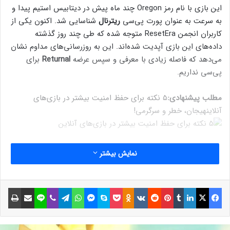
این بازی با نام رمز Oregon چند ماه پیش در دیتابیس استیم پیدا و
به سرعت به عنوان پورت پی‌سی
ریترنال
شناسایی شد. اکنون یکی از
کاربران انجمن ResetEra متوجه شده که طی چند روز گذشته
داده‌های این بازی آپدیت شده‌اند. این به روزرسانی‌های مداوم نشان
می‌دهد که فاصله زیادی با معرفی و سپس عرضه
Returnal
برای
پی‌سی نداریم.
مطلب پیشنهادی:
۵ نکته برای حفظ امنیت بیشتر در بازی‌های
آنلاین
هیجان، خطر و سرگرمی!
سونی معمولا پورت پی‌سی بازی‌های انحصاری خود را چند ماه پس
نمایش بیشتر
از معرفی به بازار عرضه می‌کند. Marvel’s Spider-Man تقریبا یک ماه
پیش برای پی‌سی معرفی شد و کمتر از یک ماه دیگر در دسترس قرار
می‌گیرد. همچنین باید اشاره کنیم که نام پورت پی‌سی ریترنال در
فیسبوک
ایکس
لینکداین
تامبلر
پینتریست
Reddit
VKontakte
Odnoklassniki
پاکت
اسکایپ
مسنجر
واتس آپ
تلگرام
وایبر
لاین
اشتراک گذاری با ایمیل
چاپ
داده‌های لو رفته از سرویس Nvidia’s GeForce Now نیز وجود
داشت.