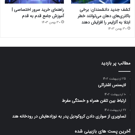
کشف جدید دانشمندان: برخی
راهنمای خرید سرور اختصاصی |
باکتری‌های دهان می‌توانند خطر
آموزش جامع قدم به قدم
ابتلا به آلزایمر را افزایش دهند
30 بهمن 1403
30 بهمن 1403
مطالب پر بازدید
25 اردیبهشت 1402
لایسنس اشتراکی
10 اردیبهشت 1402
ارتباط بین تلفن همراه و خستگی مفرط
27 اردیبهشت 1401
تصاویری از سواری دادن کروکودیل پدر به نوزادهایش در رودخانه هند
آخرین پست های بازبینی شده