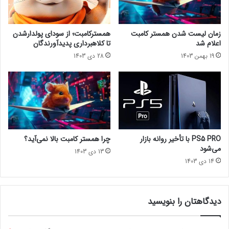
ی
ت
خ
و
و
ج
زمان لیست شدن همستر کامبت
همسترکامبت؛ از سودای پولدارشدن
د
ه
اعلام شد
تا کلاهبرداری پدیدآورندگان
ط
م
19 بهمن 1403
28 دی 1403
ی
ا
د
ی
ه
ن
س
ر
ا
ه
ل
ا
م
ی
ت
ب
PS5 PRO با تأخیر روانه بازار
چرا همستر کامبت بالا نمی‌آید؟
و
ز
می‌شود
13 دی 1403
ا
ر
14 دی 1403
ل
گ
ی
!
ا
مجله خبری lastech
س
دیدگاهتان را بنویسید
ت