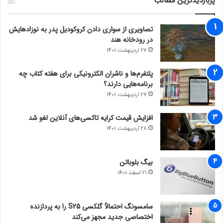
پربازدیدترین مطالب
تصاویری از سواری دادن کروکودیل پدر به نوزادهایش
در رودخانه هند
27 اردیبهشت 1401
پلتفرم‌ها و ناشران الکترونیکی برای هفته کتاب چه
برنامه‌هایی دارند؟
27 اردیبهشت 1401
افزایش قیمت کرایه تاکسی‌های آنلاین لغو شد
28 اردیبهشت 1401
بیگ بلوباتن
21 اسفند 1401
سامسونگ احتمالاً گلکسی S25 را به پردازنده
اختصاصی جدید مجهز می‌کند