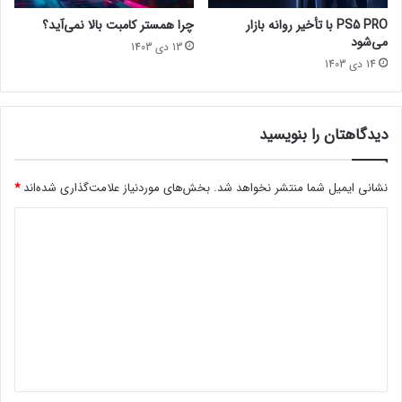
ی
ا
PS5 PRO با تأخیر روانه بازار
چرا همستر کامبت بالا نمی‌آید؟
ر
ل
می‌شود
13 دی 1403
ا
گ
14 دی 1403
ن
و
و
ی
ج
ت
ه
ق
دیدگاهتان را بنویسید
ا
ا
ن
ط
!
ع
نشانی ایمیل شما منتشر نخواهد شد.
بخش‌های موردنیاز علامت‌گذاری شده‌اند
*
ط
د
ل
ا
ی
ی
د
ی
!
گ
ا
ه
*