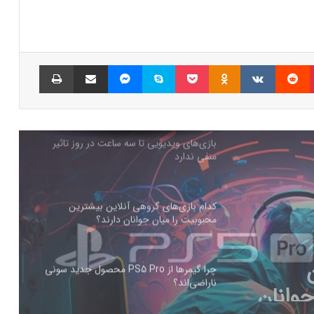
شبکه پلی‌استیشن (PSN) دچار اختلالات
گسترده‌ای شد
پینتریست
Reddit
VKontakte
Odnoklassniki
پاکت
اسکایپ
مسنجر
اشتراک گذاری با ایمیل
چاپ
بازی‌های ویدیویی تا سه ساعت در روز تاثیر
منفی ندارد
کدام بازی‌های گروهی آنلاین بیشترین
محبوبیت را میان جوانان دارند؟
چرا گیمرها از PS5 Pro محصول جدید سونی
ناراضی‌اند؟
PS5 Pro محصول
راه‌حل مشکلات حوزه گیمینگ