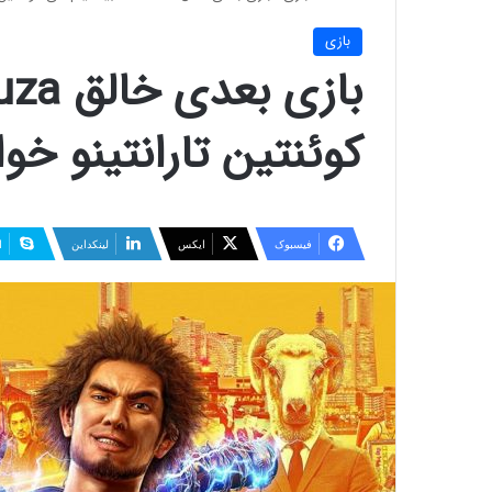
بازی
کوئنتین تارانتینو خو
فیسبوک
ایکس
لینکداین
ا