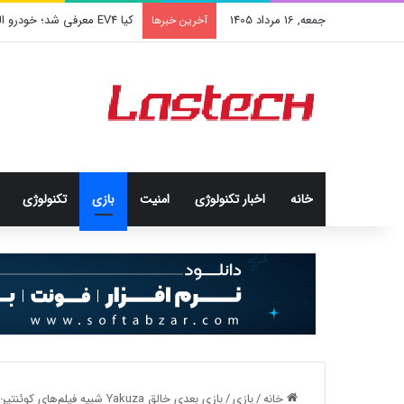
جمعه, 16 مرداد 1405
کیا EV4 معرفی شد؛ خودرو الکتریکی عجیب و جذاب کره‌ای‌ها
آخرین خبرها
خانه
اخبار تکنولوژی
امنيت
بازی
تکنولوژی
خانه
/
بازی
/
بازی بعدی خالق Yakuza شبیه فیلم‌های کوئنتین تارانتینو خواهد بود