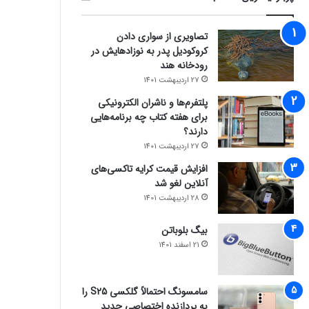
تصاویری از سواری دادن
کروکودیل پدر به نوزادهایش در
رودخانه هند
27 اردیبهشت 1401
پلتفرم‌ها و ناشران الکترونیکی
برای هفته کتاب چه برنامه‌هایی
دارند؟
27 اردیبهشت 1401
افزایش قیمت کرایه تاکسی‌های
آنلاین لغو شد
28 اردیبهشت 1401
بیگ بلوباتن
21 اسفند 1401
سامسونگ احتمالاً گلکسی S25 را
به پردازنده اختصاصی جدید