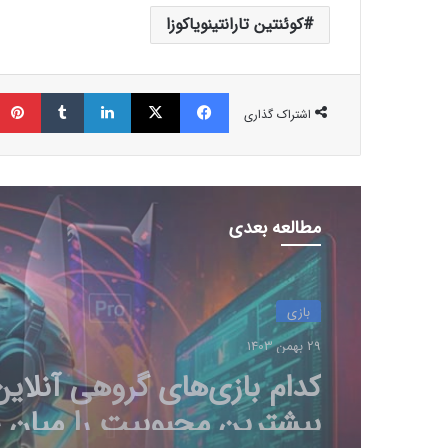
کوئنتین تارانتینویاکوزا
فیسبوک
ایکس
لینکداین
تامبلر
اشتراک گذاری
مطالعه بعدی
بازی
29 بهمن 1403
چرا گیمرها از 
جدید سونی ناراضی‌اند؟