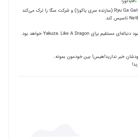
اواخر سال گذشته، ناگوشی تایید کرد که استودیوی Ryu Ga Gatoku (سازنده سری یاکوزا) و شرکت سگا را ترک می‌کند
Yakuza 8 هم اکنون در حال توسعه است که گفته می‌شود دنباله‌ای مستقیم برای Yakuza: Like A Dragon خواهد بود.
هیس! بین خودمون بمونه…