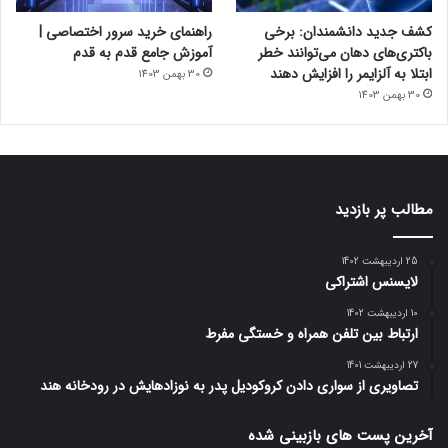
کشف جدید دانشمندان: برخی
راهنمای خرید سرور اختصاصی |
باکتری‌های دهان می‌توانند خطر
آموزش جامع قدم به قدم
ابتلا به آلزایمر را افزایش دهند
30 بهمن 1403
30 بهمن 1403
مطالب پر بازدید
25 اردیبهشت 1402
لایسنس اشتراکی
10 اردیبهشت 1402
ارتباط بین تلفن همراه و خستگی مفرط
27 اردیبهشت 1401
تصاویری از سواری دادن کروکودیل پدر به نوزادهایش در رودخانه هند
آخرین پست های بازبینی شده