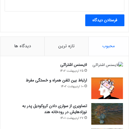
د
ه
د
محبوب
تازه ترین
دیدگاه ها
لایسنس اشتراکی
25 اردیبهشت 1402
ارتباط بین تلفن همراه و خستگی مفرط
10 اردیبهشت 1402
تصاویری از سواری دادن کروکودیل پدر به
نوزادهایش در رودخانه هند
27 اردیبهشت 1401