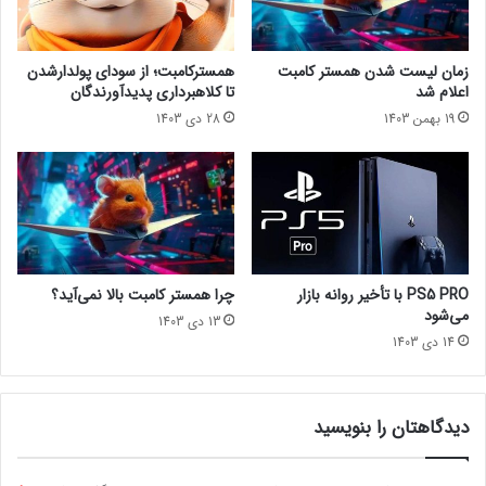
ه
e
ا
e
ی
d
زمان لیست شدن همستر کامبت
همسترکامبت؛ از سودای پولدارشدن
وقتی شخصیت‌های محبوبمون ترسناک میشن
ج
M
اعلام شد
تا کلاهبرداری پدیدآورندگان
ه
i
19 بهمن 1403
28 دی 1403
ا
r
تماشا از یوتیوب lastech پلاس
ن
a
!
g
e
د
ر
ب
ا
PS5 PRO با تأخیر روانه بازار
چرا همستر کامبت بالا نمی‌آید؟
ر
می‌شود
13 دی 1403
ه
14 دی 1403
م
و
ج
و
دیدگاهتان را بنویسید
د
ت