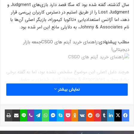
سال گذشته، گفته شده بود که سگا قصد دارد بازی‌های Judgment و
Lost Judgment را از طریق استیم در دسترس کاربران پی‌سی قرار
دهد، اما آژانس استعدادیابی «تاکویا کیمورا»، بازیگر اصلی آن‌ها با
نام Johnny & Associates، به دلایلی مانع این امر شده بود.
مطلب پیشنهادی:
راهنمای خرید آیتم های CSGO
جمعه بازار
دیجیتالی!
هرچند دلیل اصلی این موضوع مشخص نشده بود، اما به گفته برخی
منابع محلی، Johnny & Associates کنترل شدیدی بر حقوق
استعدادهای خود و استفاده از تصویر آن‌ها به صورت آنلاین دارد. از
نمایش بیشتر
آن جایی که پلتفرم پی‌سی مستقیما به اینترنت دسترسی دارند، ممکن
است این امر باعث جلوگیری از انتشار بازی شده باشد.
فیسبوک
ایکس
لینکداین
تامبلر
پینتریست
Reddit
VKontakte
Odnoklassniki
پاکت
اسکایپ
مسنجر
واتس آپ
تلگرام
وایبر
لاین
اشتراک گذاری با ایمیل
چاپ
نوشته های مشابه