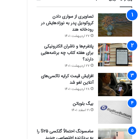
تصاویری از سواری دادن
کروکودیل پدر به نوزادهایش در
رودخانه هند
27 اردیبهشت 1401
پلتفرم‌ها و ناشران الکترونیکی
برای هفته کتاب چه برنامه‌هایی
دارند؟
27 اردیبهشت 1401
افزایش قیمت کرایه تاکسی‌های
آنلاین لغو شد
28 اردیبهشت 1401
بیگ بلوباتن
21 اسفند 1401
سامسونگ احتمالاً گلکسی S25 را
به پردازنده اختصاصی جدید