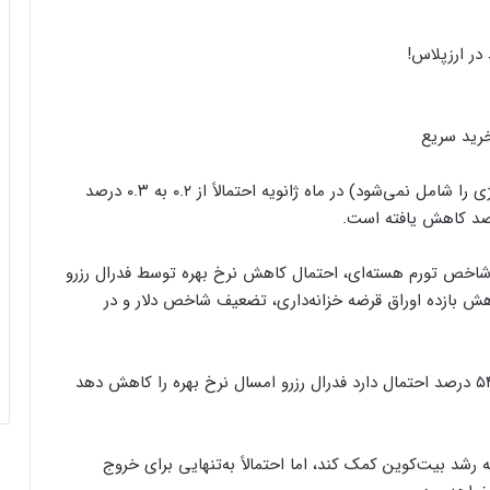
در ارزپلاس!
رید سریع
تورم هسته‌ای (که اقلام نوسانی مانند مواد غذایی و انرژی را شامل نمی‌شود) در ماه ژانویه احتمالاً از ۰.۲ به ۰.۳ درصد
 در شاخص تورم هسته‌ای، احتمال کاهش نرخ بهره توسط فدرال رزرو
ش بازده اوراق قرضه خزانه‌داری، تضعیف شاخص دلار و در
در حال حاضر، داده‌های FedWatch نشان می‌دهند که ۵۴ درصد احتمال دارد فدرال رزرو امسال نرخ بهره را کاهش دهد
 رشد بیت‌کوین کمک کند، اما احتمالاً به‌تنهایی برای خروج