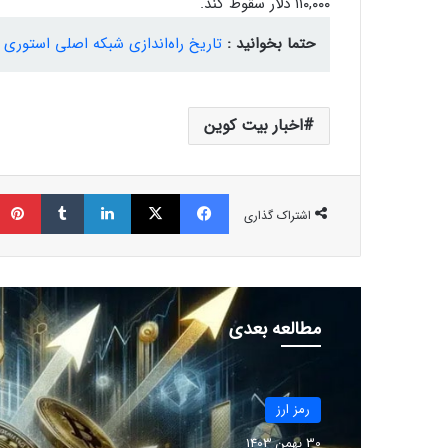
۱۱۰,۰۰۰ دلار سقوط کند.
حتما بخوانید :
تاریخ‌ راه‌اندازی شبکه اصلی استوری اعلام شد؛ عرضه
اخبار بیت کوین
فیسبوک
ایکس
لینکداین
تامبلر
اشتراک گذاری
مطالعه بعدی
رمز ارز
30 بهمن 1403
رمز ارز