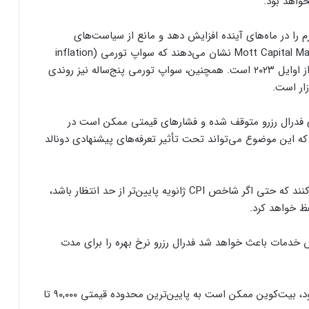
م را در ماه‌های آینده افزایش دهد و مانع از سیاست‌های
ارسال پیام هشداردهنده با سوزاندن اتریوم؛
انبساطی فدرال رزرو شود. داده‌های مؤسسه Mott Capital Management نشان می‌دهند که سواپ تورمی (inflation
کنترل مردم با چیپ‌های مغزی حقیقت دارد؟
swaps) دوساله به ۲.۸ درصد رسیده که بالاترین سطح از اوایل ۲۰۲۳ است. همچنین، سواپ تورمی پنج‌ساله نیز روندی
زار است.
ایلان ماسک در تلاش‌ برای کاهش قدرت
SEC؛ ریپل در کانون توجه بازار قرار گرفت!
سیر کاهش تورم به سمت هدف ۲ درصدی فدرال رزرو متوقف شده و فشارهای قیمتی ممکن است در
 که این موضوع می‌تواند تحت تأثیر تعرفه‌های پیشنهادی دونالد
ریزش ۷۶ درصدی تپ‌سواپ در اولین روز
معاملات! آیا بازگشتی در کار است؟
در این میان، بانک‌های سرمایه‌گذاری نیز پیش‌بینی می‌کنند که حتی اگر شاخص CPI ژانویه پایین‌تر از حد انتظار باشد،
ظ خواهد کرد.
درخواست ایلان ماسک برای بررسی فورت
ناکس؛ بحران طلا به سود بیت‌کوین تمام
 خدمات باعث خواهد شد فدرال رزرو نرخ بهره را برای مدت
می‌شود؟
سرمایه‌گذاران سازمانی در حال انباشت کاردانو!
در نهایت، اگر شاخص CPI بالاتر از حد انتظار گزارش شود، بیت‌کوین ممکن است به پایین‌ترین محدوده قیمتی ۹۰,۰۰۰ تا
نشانه‌ای از تغییر روند قیمت ADA؟