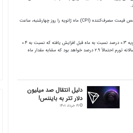
.
وزارت کار ایالات متحده قرار است گزارش مربوط به شاخص قیمت مصرف‌کننده (CPI) ماه ژانویه را روز چهارشنبه، ساعت
پیش‌بینی‌ها نشان می‌دهند که هزینه‌های زندگی در ژانویه ۰.۳ درصد نسبت به ماه قبل افزایش یافته که نسبت به ۰.۴
درصد دسامبر کاهش محسوب می‌شود. همچنین، نرخ سالانه تورم احتمالاً ۲.۹ درصد خواهد بود که مشابه مقدار ماه
دلیل انتقال صد میلیون
دلار تتر به بایننس!
19 خرداد 1401