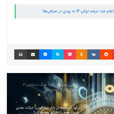
 توکن IP به زودی در صرافی‌ها!
شمارش معکوس برای راه‌اندازی پای نتورک؛
پیش‌بینی‌ها درباره قیمت PI چه می‌گویند؟
ترامپ برای نجات میم‌کوینش دست به جیب
شد! جزییات ایردراپ ۵۰ دلاری
پینتریست
Reddit
VKontakte
Odnoklassniki
پاکت
اسکایپ
مسنجر
اشتراک گذاری با ایمیل
چاپ
رسوایی میم‌کوین لیبرا؛ نهنگ بدشانس ۳
میلیون دلار از دست داد!
رکود کم‌سابقه در بازار بیت‌کوین؛ حرکت بعدی
قیمت همه را غافلگیر خواهد کرد!
جهش ناگهانی توکن هایپ با راه‌اندازی
HyperEVM؛ صعود به ۳۰ دلار نزدیک است؟