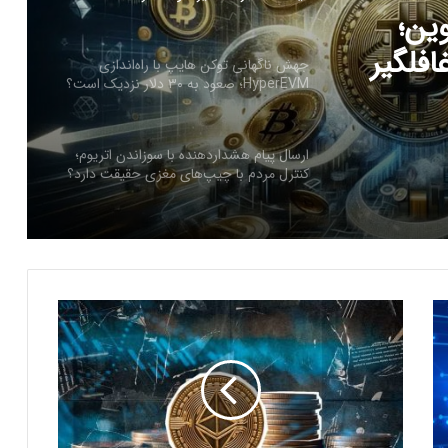
ا
راه‌اندازی HyperEVM؛ صعود به ۳۰
ارسال پیام هشداردهنده با سوزاندن اتریوم؛
کنترل مردم با چیپ‌های مغزی حقیقت دارد؟
وین؛
ایلان ماسک در تلاش‌ برای کاهش قدرت
SEC؛ ریپل در کانون توجه بازار قرار گرفت!
فلگیر
ریزش ۷۶ درصدی تپ‌سواپ در اولین روز
معاملات! آیا بازگشتی در کار است؟
ظ
ه
درخواست ایلان ماسک برای بررسی فورت
و
ناکس؛ بحران طلا به سود بیت‌کوین تمام
می‌شود؟
ر
ن
ش
سرمایه‌گذاران سازمانی در حال انباشت کاردانو!
ا
نشانه‌ای از تغییر روند قیمت ADA؟