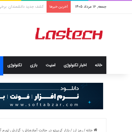
جمعه, 16 مرداد 1405
کشف جدید دانشمندان: برخی با
آخرین خبرها
خانه
اخبار تکنولوژی
امنيت
بازی
تکنولوژی
خانه
/
رمز ارز
/
بازار کریپتو در حالت آماده‌باش؛ گزارش تورم آ