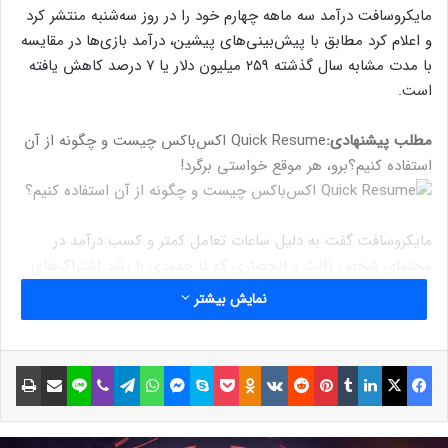
مایکروسافت درآمد سه ماهه چهارم خود را در روز سه‌شنبه منتشر کرد
و اعلام کرد مطابق با پیش‌بینی‌های پیشین، درآمد بازی‌ها در مقایسه
با مدت مشابه سال گذشته ۲۵۹ میلیون دلار یا ۷ درصد کاهش یافته
است.
مطلب پیشنهادی:
Quick Resume اکس‌باکس چیست و چگونه از آن
استفاده کنیم؟
برو، هر موقع خواستی برگرد!
مایکروسافت گفت به دلیل ساعات تعامل کمتر و کسب درآمد در
محتوای شخص ثالث و انحصاری که تا حدودی با رشد اشتراک‌های
ایکس باکس گیم پس جبران شد، درآمد سخت‌افزاری ایکس‌ باکس ۱۱
نمایش بیشتر
درصد و درآمد محتوا و خدمات نیز ۶ درصد کاهش یافت.
فیسبوک
ایکس
لینکداین
تامبلر
پینتریست
Reddit
VKontakte
Odnoklassniki
پاکت
اسکایپ
مسنجر
واتس آپ
تلگرام
وایبر
لاین
اشتراک گذاری با ایمیل
چاپ
نوشته های مشابه
مصرف بسیار بالای اینترنت در