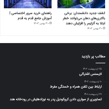
کشف جدید دانشمندان: برخی
راهنمای خرید سرور اختصاصی |
باکتری‌های دهان می‌توانند خطر
آموزش جامع قدم به قدم
ابتلا به آلزایمر را افزایش دهند
30 بهمن 1403
30 بهمن 1403
مطالب پر بازدید
25 اردیبهشت 1402
لایسنس اشتراکی
10 اردیبهشت 1402
ارتباط بین تلفن همراه و خستگی مفرط
27 اردیبهشت 1401
تصاویری از سواری دادن کروکودیل پدر به نوزادهایش در رودخانه هند