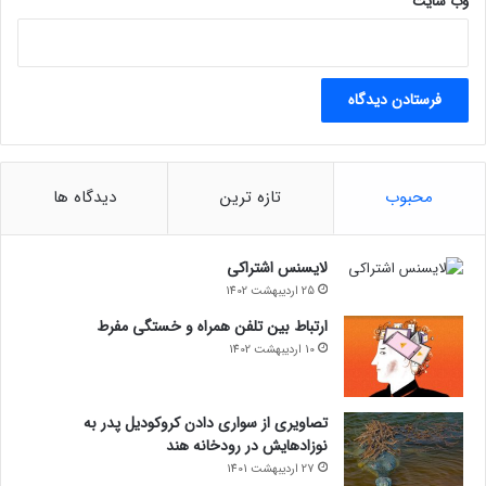
وب‌ سایت
مجله خبری lastech
ایکس باکسمایکروسافت
محبوب
تازه ترین
دیدگاه ها
لایسنس اشتراکی
25 اردیبهشت 1402
ارتباط بین تلفن همراه و خستگی مفرط
10 اردیبهشت 1402
تصاویری از سواری دادن کروکودیل پدر به
نوزادهایش در رودخانه هند
27 اردیبهشت 1401