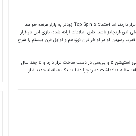
Mafia 4 و Top Spin 5 هنوز در مراحل ابتدایی توسعه قرار دارند، اما احتمالا Top Spin 5 زودتر به بازار عرضه خواهد
نسخه اصلی این فرنچایز باشد. طبق اطلاعات ارائه شده، بازی این بار قرار
درت رسیدن او در اواخر قرن نوزدهم و اوایل قرن بیستم را شرح
کنسول دیجیتال PS5 کمترین محبوبیت را در
بین کنسول‌ها دارد!
Mafia 4 احتمالا برای ایکس باکس سری ایکس/اس، پلی استیشن ۵ و پی‌سی در دست ساخت قرار دارد و تا چند سال
اینفوگرافیک: در سال ۲۰۲۵ منتظر این
ه مقاله «یادداشت دبیر: چرا دنیا به یک «مافیا» جدید نیاز
بازی‌های ویدئویی جذاب باشید
رفع فیلتر گوگل پلی به حل مشکلات سازندگان
بازی‌ها کمک خواهد کرد؟
جذب سرمایه ۱۰ میلیون دلاری توسط شرکت
بازی‌سازی ترکیه‌ای از سوئد