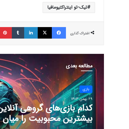
تیک-تو اینتراکتیومافیا
فیسبوک
ایکس
لینکداین
تامبلر
اشتراک گذاری
مطالعه بعدی
بازی
29 بهمن 1403
بازی
چرا گیمرها از 
29 بهمن 1403
جدید سونی ناراضی‌اند؟