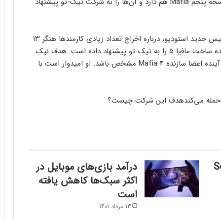
می‌کنند. با این وجود هنگر ۱۳ ایده‌هایی برای ساخت نسخه پنجم Mafia هم دارد و آن‌ها را به شرکت تیک-تو پیشنهاد
جیسون شرایر به تازگی با نیک باینز (Nick Baynes)، رئیس جدید استودیو، درباره اخراج تعداد زیادی کارمندها هنگر ۱۳
مصاحبه‌ای داشت. باینز در این مصاحبه اشاره کرد که ایده ساخت مافیا ۵ را به تیک-تو پیشنهاد داده‌ است. هدف نیک
باینز از این کار فراهم کردن پروژه دیگری است تا برنامه آینده اعضا سازنده Mafia 4 مشخص باشد. او امیدوار است با
هدف این شرکت چیست؟
Sou
درآمد بازی‌های موبایل در
اکثر سبک‌ها کاهش یافته
است
13 مرداد 1401