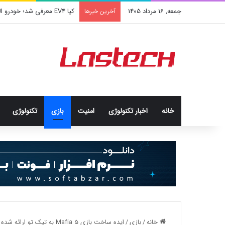
جمعه, 16 مرداد 1405
کیا EV4 معرفی شد؛ خودرو الکتریکی عجیب و جذاب کره‌ای‌ها
آخرین خبرها
خانه
اخبار تکنولوژی
امنيت
بازی
تکنولوژی
خانه
/
بازی
/
ایده ساخت بازی Mafia 5 به تیک تو ارائه شده است