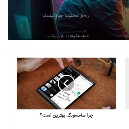
حمله هکرها به بازی پوکمون
جوانان
کنسول دیجیتال PS5 کمترین محبوبیت را در
بین کنسول‌ها دارد!
اینفوگرافیک: در سال ۲۰۲۵ منتظر این
چ
بازی‌های ویدئویی جذاب باشید
ر
ا
س
رفع فیلتر گوگل پلی به حل مشکلات سازندگان
ا
بازی‌ها کمک خواهد کرد؟
م
س
و
جذب سرمایه ۱۰ میلیون دلاری توسط شرکت
ن
بازی‌سازی ترکیه‌ای از سوئد
چرا سامسونگ بهترین است؟
گ
ب
ه