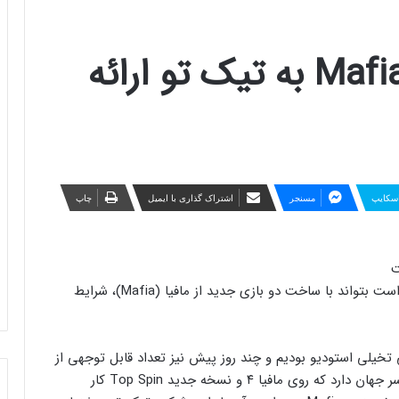
ایده ساخت بازی Mafia 5 به تیک تو ارائه
سکایپ
مسنجر
اشتراک گذاری با ایمیل
چاپ
استودیو Hangar 13 اصلا اوضاع خوبی ندارد و امیدوار است بتواند با ساخت دو بازی جدید از مافیا (Mafia)، شرایط
یلی استودیو بودیم و چند روز پیش نیز تعداد قابل توجهی از
اعضای تیم اخراج شدند. این استودیو چهار دفتر در سراسر جهان دارد که روی مافیا ۴ و نسخه جدید Top Spin کار