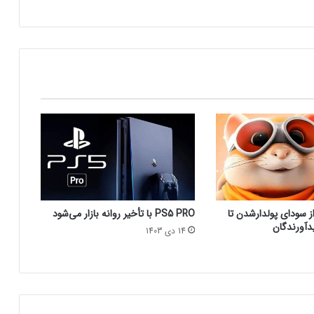
ت
شبکه پلی‌استیشن (PSN) دچار اختلالات
ر
گسترده‌ای شد
ی
ن
ا
بازی‌های ویدیویی تا سه ساعت در روز تاثیر
س
منفی ندارد
ت
؟
کدام بازی‌های گروهی آنلاین بیشترین
محبوبیت را میان جوانان دارند؟
چرا گیمرها از PS5 Pro محصول جدید سونی
 سودای پولدارشدن تا
PS5 PRO با تأخیر روانه بازار می‌شود
ناراضی‌اند؟
دآورندگان
14 دی 1403
راه‌حل مشکلات حوزه گیمینگ