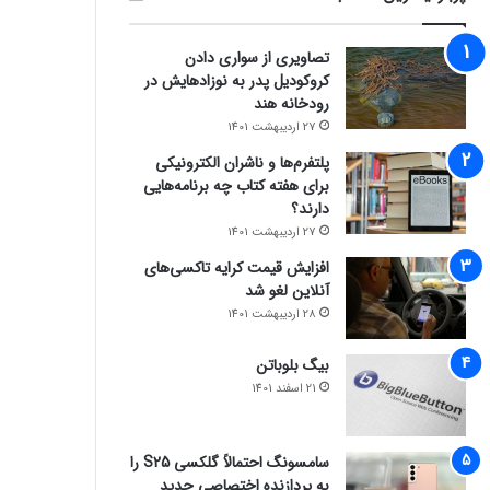
تصاویری از سواری دادن
کروکودیل پدر به نوزادهایش در
رودخانه هند
27 اردیبهشت 1401
پلتفرم‌ها و ناشران الکترونیکی
برای هفته کتاب چه برنامه‌هایی
دارند؟
27 اردیبهشت 1401
افزایش قیمت کرایه تاکسی‌های
آنلاین لغو شد
28 اردیبهشت 1401
بیگ بلوباتن
21 اسفند 1401
سامسونگ احتمالاً گلکسی S25 را
به پردازنده اختصاصی جدید