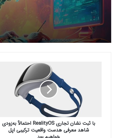
کدام بازی‌های گروهی آنلاین
بیشترین محبوبیت را میان 
دارند؟
ب
ا
ث
ب
ت
ن
ش
ا
ن
با ثبت نشان تجاری RealityOS احتمالاً به‌زودی
ت
ج
شاهد معرفی هدست واقعیت ترکیبی اپل
ا
خواهیم بود