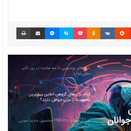
شبکه پلی‌استیشن (PSN) دچار اختلالات
گسترده‌ای شد
پینتریست
Reddit
VKontakte
Odnoklassniki
پاکت
اسکایپ
مسنجر
اشتراک گذاری با ایمیل
چاپ
بازی‌های ویدیویی تا سه ساعت در روز تاثیر
منفی ندارد
کدام بازی‌های گروهی آنلاین بیشترین
محبوبیت را میان جوانان دارند؟
چرا گیمرها از PS5 Pro محصول جدید سونی
ناراضی‌اند؟
PS5 Pro محصول
راه‌حل مشکلات حوزه گیمینگ