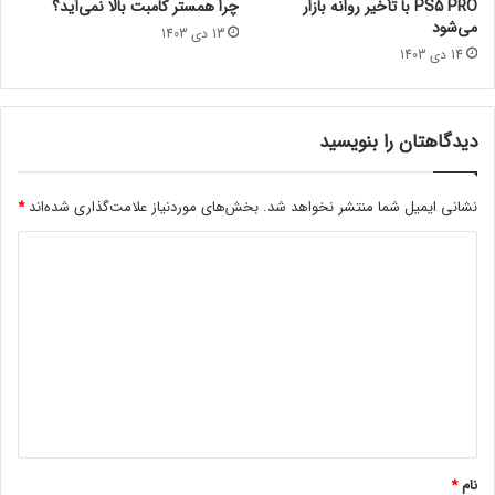
PS5 PRO با تأخیر روانه بازار
چرا همستر کامبت بالا نمی‌آید؟
پ
می‌شود
13 دی 1403
س
14 دی 1403
س
نقد فیلم پینوکیو
ر
و
ی
دیدگاهتان را بنویسید
تماشا از یوتیوب lastech سینما
س
مجله خبری lastech
P
S
نشانی ایمیل شما منتشر نخواهد شد.
بخش‌های موردنیاز علامت‌گذاری شده‌اند
*
P
آواتاراخبار سینماییباکس آفیسفیلم
د
l
u
ی
s
د
ف
ک
گ
ر
ا
م
ه
ی‌
ک
*
ن
د
نام
*