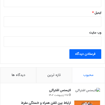
تماشا از یوتیوب lastech پلاس
مجله خبری lastech
ایمیل
*
اپیک گیمزبازی رایگانسونیکفال گایز
وب‌ سایت
محبوب
تازه ترین
دیدگاه ها
لایسنس اشتراکی
25 اردیبهشت 1402
ارتباط بین تلفن همراه و خستگی مفرط