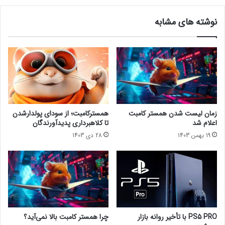
ت
ت
ل
گ
نوشته های مشابه
ر
ا
و
ه
ی
ت
ا
ب
ل
د
T
ی
h
ل
e
ر
D
م
زمان لیست شدن همستر کامبت
همسترکامبت؛ از سودای پولدارشدن
i
ز
اعلام شد
تا کلاهبرداری پدیدآورندگان
v
ا
19 بهمن 1403
28 دی 1403
i
ر
s
ز
i
ب
o
ه
n
ر
ا
ی
س
ا
ت
ل
PS5 PRO با تأخیر روانه بازار
چرا همستر کامبت بالا نمی‌آید؟
د