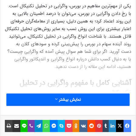
یکی از مهم‌ترین مفاهیم در بورس، واگرایی در تحلیل تکنیکال است.
با رخ دادن واگرایی در بورس، می‌توان با درصد اطمینان بالایی به
این روند اعتماد کرد؛ به همین دلیل، بسیاری از معامله‌گران حرفه‌ای
اعتبار بیشتری برای این روش نسب به سایر روش‌های تحلیل تکنیکال
قائل هستند. با شناخت انواع واگرایی در تحلیل تکنیکال، می‌توانید
روند آینده سهام در بورس را پیش‌بینی کرده و سودهای کلان به
دست آورید. اگر برای شما هم سوال پیش آمده که واگرایی چیست؟
یا به دنبال کسب دانش درباره انواع واگرایی و اندیکاتور واگرایی
هستید، ادامه این مقاله را از دست ندهید.
آشنایی کامل با مفهوم واگرایی در تحلیل
تکنیکال
نمایش بیشتر
یکی از مهم‌ترین مسائلی که در دوره‌های آموزشی بورس و معامله ارز
دیجیتال به آن پرداخته می‌شود، آموزش تحلیل تکنیکال ارز دیجیتال
فیسبوک
ایکس
لینکداین
تامبلر
پینتریست
Reddit
VKontakte
Odnoklassniki
پاکت
اسکایپ
مسنجر
واتس آپ
تلگرام
وایبر
لاین
اشتراک گذاری با ایمیل
چاپ
و آشنایی با مفهوم واگرایی است. برای درک بهتر این مفهوم باید
بدانید که به‌طورکلی، مبنای تحلیل تکنیکال بر پایه بررسی قیمت در
گذشته برای پیش‌بینی آن در آینده است. تحلیلگران تکنیکال با