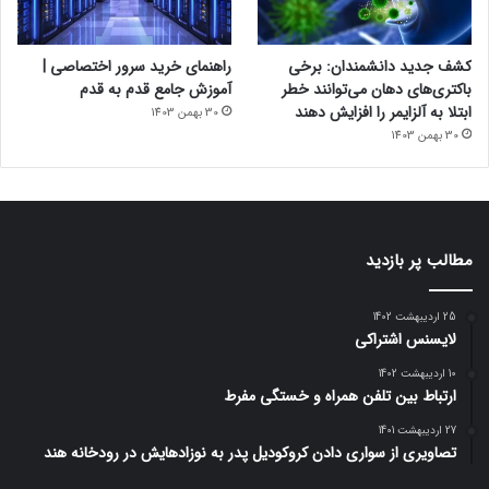
حرفه‌ای داجکس را دارید، به سایت این مجموعه به آدرس dogex.ae
سر بزنید. تیم حرفه‌ای داجکس از صفر تا صد فعالیت در بازارهای مالی
کشف جدید دانشمندان: برخی
راهنمای خرید سرور اختصاصی |
داخلی و خارجی را به شما آموزش خواهند داد.
باکتری‌های دهان می‌توانند خطر
آموزش جامع قدم به قدم
مجله خبری lastech
ابتلا به آلزایمر را افزایش دهند
30 بهمن 1403
30 بهمن 1403
رپورتاژ آگهی
مطالب پر بازدید
25 اردیبهشت 1402
لایسنس اشتراکی
10 اردیبهشت 1402
ارتباط بین تلفن همراه و خستگی مفرط
27 اردیبهشت 1401
تصاویری از سواری دادن کروکودیل پدر به نوزادهایش در رودخانه هند