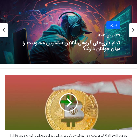
سونی احتمالا پلی استیشن ۵ را با
دیسک درایو جداشدنی تولید کند
بازی
30 شهریور 1401
29 بهمن 1403
بازی
شایعه: دو پروژه Assassin’s Creed
چرا گیمرها از PS5 Pro محصول جدید سونی
29 بهمن 1403
ناراضی‌اند؟
Infinity زودتر از سال ۲۰۲۴ عرضه
نخواهند شد
17 شهریور 1401
ج
کدام بازی‌های گروهی آنلاین بیشترین محبوبیت را
ز
میان جوانان دارند؟
ی
ی
ا
ت
ا
ب
ل
این تصاویر منتشر شده شامل کدهایی می‌شود که به CS:GO، انجین
جزییات ابلاغیه جدید وزارت نیرو برای ماینرهای ارز دیجیتال!
ا