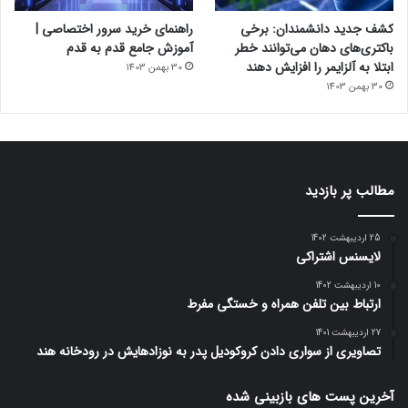
کشف جدید دانشمندان: برخی
راهنمای خرید سرور اختصاصی |
باکتری‌های دهان می‌توانند خطر
آموزش جامع قدم به قدم
ابتلا به آلزایمر را افزایش دهند
30 بهمن 1403
30 بهمن 1403
مطالب پر بازدید
25 اردیبهشت 1402
لایسنس اشتراکی
10 اردیبهشت 1402
ارتباط بین تلفن همراه و خستگی مفرط
27 اردیبهشت 1401
تصاویری از سواری دادن کروکودیل پدر به نوزادهایش در رودخانه هند
آخرین پست های بازبینی شده