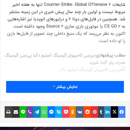
شایعات Counter-Strike: Global Offensive 2 تنها به هفته اخیر
مربوط نیست و اولین بار چند سال پیش خبری در این زمینه منتشر
شد. همچنین در فایل‌های دوتا ۲ و درایورهای انویدیا نیز اشاره‌هایی
به CS GO 2 یا موتوری بازی سازی Source 2 وجود داشته است.
اکنون به نظر می‌رسد که یک منبع داخلی چند تصویر از فایل‌ها بازی
را لو داده است.
مطلب پیشنهادی:
بررسی کامپیوتر گیمینگ استیم دک
با پی‌سی گیمینگ
همراه ولو آشنا شوید
Gabe Follower اکانتی در توییتر است که روی اخبار کمپانی ولو
نمایش بیشتر
تمرکز دارد. او چند تصویر جدید منتشر کرده که به نظر می‌رسد شامل
یک آیکون قابل اجرا، فایل csgos2.exe و src2sdk.exe (مربوط به
انجین سورس ۲) می‌شود. Gabe Follower ادعا دارد که این تصاویر از
فیسبوک
ایکس
لینکداین
تامبلر
پینتریست
Reddit
VKontakte
Odnoklassniki
پاکت
اسکایپ
مسنجر
واتس آپ
تلگرام
وایبر
لاین
اشتراک گذاری با ایمیل
چاپ
سمت یک منبع معتبر به دستش رسیده است.
نوشته های مشابه