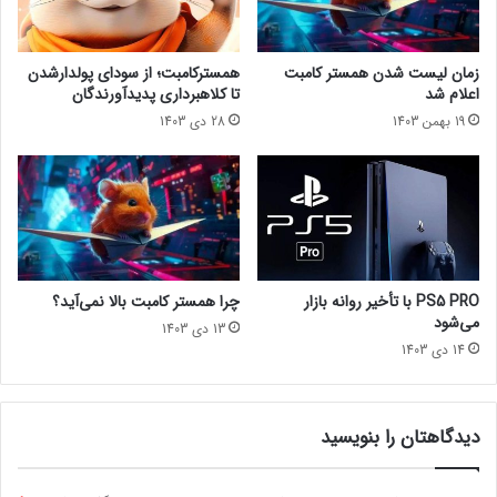
کنید!
ا
i
ی
z
مجله خبری lastech
ن
o
زمان لیست شدن همستر کامبت
همسترکامبت؛ از سودای پولدارشدن
ر
n
اعلام شد
تا کلاهبرداری پدیدآورندگان
ه
F
ولو
19 بهمن 1403
28 دی 1403
ا
o
ی
r
ا
b
ر
i
ز
d
د
d
ی
e
ج
n
PS5 PRO با تأخیر روانه بازار
چرا همستر کامبت بالا نمی‌آید؟
ی
W
می‌شود
13 دی 1403
ت
e
14 دی 1403
ا
s
ل
t
!
ب
ر
دیدگاهتان را بنویسید
ا
ی