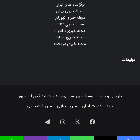
برگزیده های ایران
مجله خبری یولن
مجله خبری نیوزلن
مجله خبری gsxr
مجله خبری mydtc
مجله خبری سیلاد
مجله خبری دریافت
تبلیغات
طراحی و توسعه توسط
سرور مجازی
و
هاست لینوکس
فاماسرور
خانه
هاست ایران
سرور مجازی
سرور اختصاصی
فیسبوک
ایکس
اینستاگرام
تلگرام