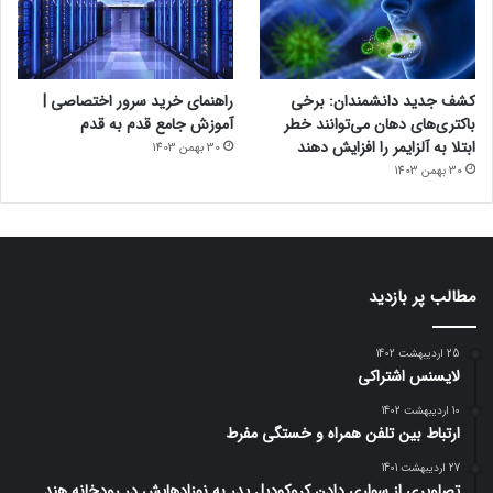
کشف جدید دانشمندان: برخی
راهنمای خرید سرور اختصاصی |
باکتری‌های دهان می‌توانند خطر
آموزش جامع قدم به قدم
ابتلا به آلزایمر را افزایش دهند
30 بهمن 1403
30 بهمن 1403
مطالب پر بازدید
25 اردیبهشت 1402
لایسنس اشتراکی
10 اردیبهشت 1402
ارتباط بین تلفن همراه و خستگی مفرط
27 اردیبهشت 1401
تصاویری از سواری دادن کروکودیل پدر به نوزادهایش در رودخانه هند