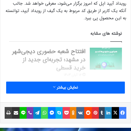
رویداد آیپد اپل که امروز برگزار می‌شود، معرفی خواهد شد. جالب
آنکه یک کاربر از طریق کد مربوط به یک گیف از رویداد آیپد، توانسته
به این محصول پی ببرد.
نوشته های مشابه
افتتاح شعبه حضوری دیجی‌شهر
در مشهد؛ تجربه‌ای جدید از
خرید قسطی
16 آبان 1403
تعرفه غیر رسمی واردات خودرو
نمایش بیشتر
پیش از تصویب نهایی منتشر
شد؛ به نفع هیبریدی ها
فیسبوک
ایکس
لینکداین
تامبلر
پینتریست
Reddit
VKontakte
Odnoklassniki
پاکت
اسکایپ
مسنجر
واتس آپ
تلگرام
وایبر
لاین
اشتراک گذاری با ایمیل
چاپ
1 خرداد 1401