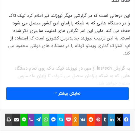
حذف کنند.
این درحالی است که در گزارشی دیگر نیوزلند نیز اعلام کرد تیک تاک
را در دستگاه هایی که به شبکه پارلمان این کشور متصل می شود
حذف می کند. دلیل این امر نگرانی های امنیت سایبری ذکر شده
است. به این ترتیب نیوزلند جدیدترین کشوری است که استفاده از
اپ اشتراک گذاری ویدئو کوتاه را در دستگاه های دولتی محدود می
کند.
به گزارش lastech از مهر، در نیوزلند تیک تاک روی تمام دستگاه
هایی که به شبکه پارلمان متصل می شوند، تا پایان ماه مارس
ممنوع خواهد شد.
نمایش بیشتر
رافائل گونزالس مونترو رئیس اجرایی خدمات پارلمان نیوزلند در
بیانیه ای ایمیلی اعلام کرد این تصمیم پس از مشاوره با کارشناسان
امنیت سایبری، مذاکرات داخل دولت و کشورهای دیگر گرفته شده
فیسبوک
ایکس
لینکداین
تامبلر
پینتریست
Reddit
VKontakte
Odnoklassniki
پاکت
اسکایپ
مسنجر
واتس آپ
تلگرام
وایبر
لاین
اشتراک گذاری با ایمیل
چاپ
است. در ادامه بیانیه آمده است: با توجه به اطلاعات مشخص شد
ریسک های موجود در محیط پارلمانی نیوزلند قابل قبول نیستند.