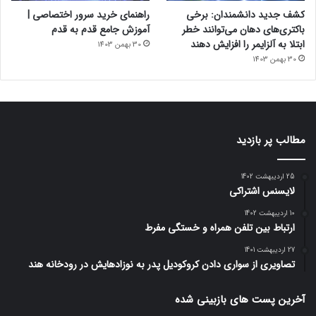
کشف جدید دانشمندان: برخی
راهنمای خرید سرور اختصاصی |
باکتری‌های دهان می‌توانند خطر
آموزش جامع قدم به قدم
ابتلا به آلزایمر را افزایش دهند
30 بهمن 1403
30 بهمن 1403
مطالب پر بازدید
25 اردیبهشت 1402
لایسنس اشتراکی
10 اردیبهشت 1402
ارتباط بین تلفن همراه و خستگی مفرط
27 اردیبهشت 1401
تصاویری از سواری دادن کروکودیل پدر به نوزادهایش در رودخانه هند
آخرین پست های بازبینی شده