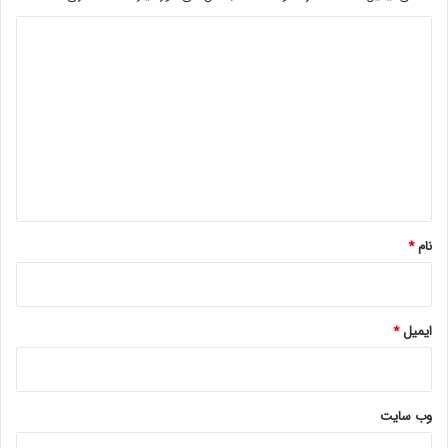
!
د
ی
د
گ
ا
ه
*
نام
*
ایمیل
*
وب‌ سایت