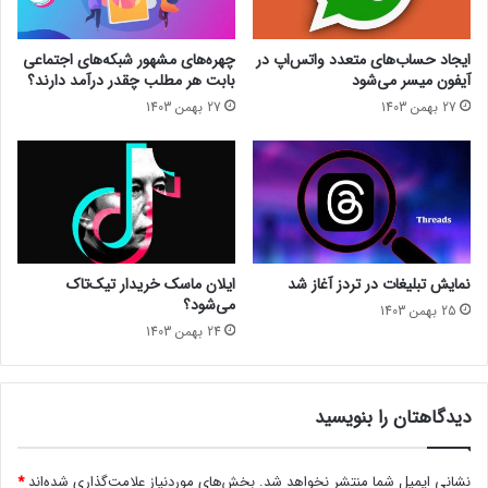
ن
.
و
۶
ع
م
ایجاد حساب‌های متعدد واتس‌اپ در
چهره‌های مشهور شبکه‌های اجتماعی
ی
ی
آیفون میسر می‌شود
بابت هر مطلب چقدر درآمد دارند؟
!
ل
27 بهمن 1403
27 بهمن 1403
ی
ا
ر
د
ت
و
م
ا
نمایش تبلیغات در تردز آغاز شد
ایلان ماسک خریدار تیک‌تاک
ن
می‌شود؟
25 بهمن 1403
ف
24 بهمن 1403
ر
و
خ
ت
دیدگاهتان را بنویسید
ه
ش
نشانی ایمیل شما منتشر نخواهد شد.
بخش‌های موردنیاز علامت‌گذاری شده‌اند
*
د