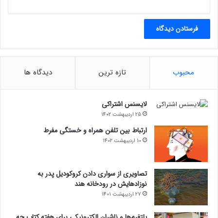
محبوب
تازه ترین
دیدگاه ها
لایسنس اشتراکی
25 اردیبهشت 1402
ارتباط بین تلفن همراه و خستگی مفرط
10 اردیبهشت 1402
تصاویری از سواری دادن کروکودیل پدر به
نوزادهایش در رودخانه هند
27 اردیبهشت 1401
پلتفرم‌ها و ناشران الکترونیکی برای هفته کتاب چه