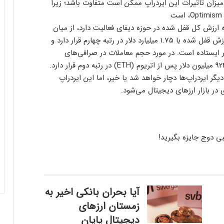
ر مورد آربیتروم، میزان تاثیرات این ایردراپ ممکن است متفاوت باشد؛ زیرا
 که در زمینه محاسبه ارزش کل قفل شده در حوزه دیفای فعالیت دارد، از میان
تمام زنجیره‌ها، در حال حاضر آربیتروم از نظر کل ارزش قفل شده با 1.75 میلیارد دلار در رتبه چهارم قرار دارد و
 بعدی، پالیگان با 750 میلیون دلار ایستاده است. در مورد حجم معاملات در صرافی‌های
 ایردراپ‌ها دچار خواهد شد یا خیر، اما این ایردراپ
 در بازار ارزهای دیجیتال می‌شود.
آیا بحران بانکی اخیر به
زمستان ارزهای
دیجیتال پایان