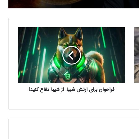
ارسال پیام هشداردهنده با سوزاندن اتریوم؛
کنترل مردم با چیپ‌های مغزی حقیقت دارد؟
ف
ر
ایلان ماسک در تلاش‌ برای کاهش قدرت
ا
SEC؛ ریپل در کانون توجه بازار قرار گرفت!
خ
و
ا
ریزش ۷۶ درصدی تپ‌سواپ در اولین روز
ن
معاملات! آیا بازگشتی در کار است؟
ب
ر
فراخوان برای ارتش شیبا: از شیبا دفاع کنید!
ا
درخواست ایلان ماسک برای بررسی فورت
ی
ناکس؛ بحران طلا به سود بیت‌کوین تمام
ا
می‌شود؟
ر
ت
ش
سرمایه‌گذاران سازمانی در حال انباشت کاردانو!
نشانه‌ای از تغییر روند قیمت ADA؟
ش
ی