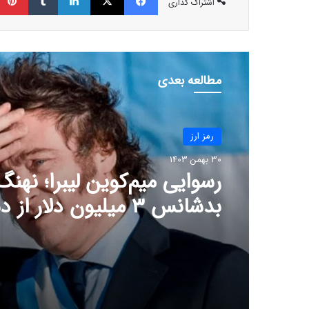
اشتراک گذاری
مطالعه بعدی
رمز ارز
30 بهمن 1403
رسوایی میم‌کوین لیبرا؛ نهنگ
بدشانس ۳ میلیون دلار ا
داد!