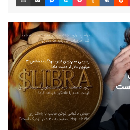
شمارش معکوس برای راه‌اندازی پای نتورک؛
پیش‌بینی‌ها درباره قیمت PI چه می‌گویند؟
ترامپ برای نجات میم‌کوینش دست به جیب
شد! جزییات ایردراپ ۵۰ دلاری
رسوایی میم‌کوین لیبرا؛ نهنگ بدشانس ۳
میلیون دلار از دست داد!
ز دست
رکود کم‌سابقه در بازار بیت‌کوین؛ حرکت بعدی
قیمت همه را غافلگیر خواهد کرد!
جهش ناگهانی توکن هایپ با راه‌اندازی
HyperEVM؛ صعود به ۳۰ دلار نزدیک است؟