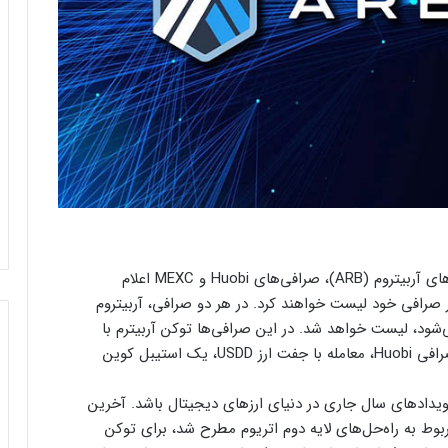
یک روز پس از اعلام رسمی مبنی بر ایردراپ توکن‌های آربیتروم (ARB)، صرافی‌های Huobi و MEXC اعلام
در صرافی خود لیست خواهند کرد. در هر دو صرافی، آربیتروم
رضه می‌شود، لیست خواهد شد. در این صرافی‌ها توکن آربیترم با
جفت ارز USDT معامله می‌شود. علاوه بر این، در صرافی Huobi، معامله با جفت ارز USDD، یک استیبل کوین
 رویدادهای سال جاری در دنیای ارزهای دیجیتال باشد. آخرین
بوط به راه‌حل‌های لایه دوم اتریوم مطرح شد، برای توکن