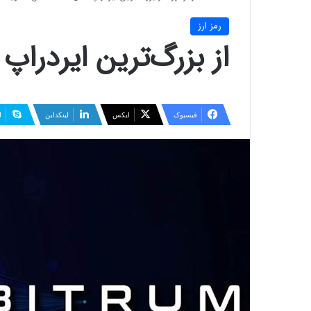
رمز ارز
از بزرگ‌ترین ایردراپ سال ۲۰۲۳ غاف
فیسبوک
ایکس
لینکداین
ا