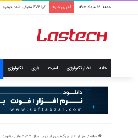
جمعه, 16 مرداد 1405
کشف جدید دانشمندان: برخی با
آخرین خبرها
خانه
اخبار تکنولوژی
امنيت
بازی
تکنولوژی
خانه
/
رمز ارز
/
از بزرگ‌ترین ایردراپ سال ۲۰۲۳ غافل نشوید!