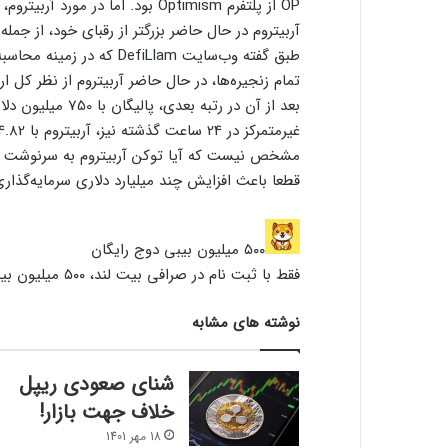
OP از پلتفرم Optimism بود. اما د
آربیتروم در حال حاضر بزرگتر از رقبای خود، از جمله Optimism، است
طبق گفته وب‌سایت DefiLlam
بعد از آن در رتبه
غیرمتمرکز در 24 ساعت گذشته نیز، آربیتروم با 924.82 میلیون دلار پس از اتریوم (ETH) در رتبه دوم قرار دارد.
مشخص نیست که آیا توکن آربیتروم به سرنوشت دیگر
قطعا باعث افزایش چند میلیارد دلاری سرمایه‌گذاری
۵۰۰ میلیون بیبی دوج رایگان
فقط با ثبت نام در صرافی بیت لند، ۵۰۰ میلیون بیبی دوج جایزه بگیرید!
نوشته های مشابه
شنای صعودی ریپل
خلاف جهت بازار!
18 مهر 1401