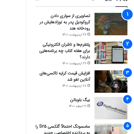
تصاویری از سواری دادن
کروکودیل پدر به نوزادهایش در
رودخانه هند
27 اردیبهشت 1401
پلتفرم‌ها و ناشران الکترونیکی
برای هفته کتاب چه برنامه‌هایی
دارند؟
27 اردیبهشت 1401
افزایش قیمت کرایه تاکسی‌های
آنلاین لغو شد
28 اردیبهشت 1401
بیگ بلوباتن
21 اسفند 1401
سامسونگ احتمالاً گلکسی S25 را
به پردازنده اختصاصی جدید