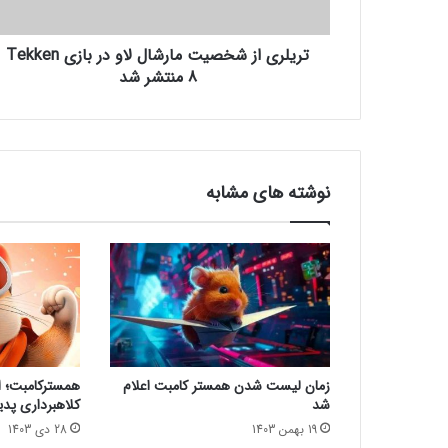
ز
ش
تریلری از شخصیت مارشال لاو در بازی Tekken
خ
ص
8 منتشر شد
ی
ت
م
ا
ر
نوشته های مشابه
ش
ا
ل
ل
ا
و
د
ر
ب
زمان لیست شدن همستر کامبت اعلام
همسترکامبت؛ از
ا
شد
کلاهبرداری پدی
ز
19 بهمن 1403
28 دی 1403
ی