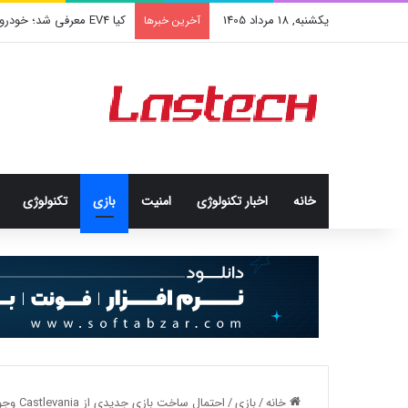
یکشنبه, 18 مرداد 1405
کیا EV4 معرفی شد؛ خودرو الکتریکی عجیب و جذاب کره‌ای‌ها
آخرین خبرها
خانه
اخبار تکنولوژی
امنيت
بازی
تکنولوژی
خانه
/
بازی
/
احتمال ساخت بازی جدیدی از Castlevania وجود دارد