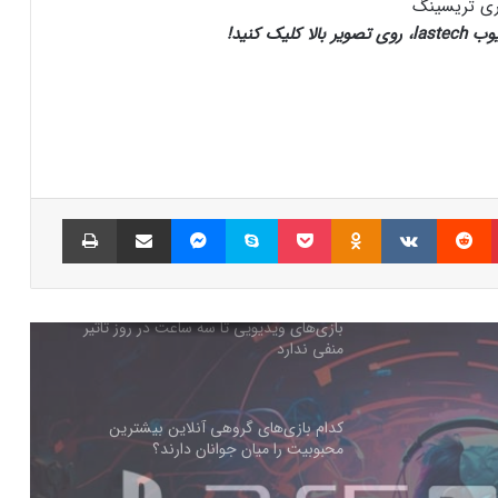
یک کنید!
جذب سرمایه ۱۰ میلیون دلاری توسط شرکت
بازی‌سازی ترکیه‌ای از سوئد
شبکه پلی‌استیشن (PSN) دچار اختلالات
گسترده‌ای شد
پینتریست
Reddit
VKontakte
Odnoklassniki
پاکت
اسکایپ
مسنجر
اشتراک گذاری با ایمیل
چاپ
بازی‌های ویدیویی تا سه ساعت در روز تاثیر
منفی ندارد
کدام بازی‌های گروهی آنلاین بیشترین
محبوبیت را میان جوانان دارند؟
چرا گیمرها از PS5 Pro محصول جدید سونی
ناراضی‌اند؟