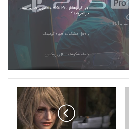
PS5 Pro محصول
راه‌حل مشکلات حوزه گیمینگ
حمله هکرها به بازی پوکمون
کنسول دیجیتال PS5 کمترین محبوبیت را در
بین کنسول‌ها دارد!
اینفوگرافیک: در سال ۲۰۲۵ منتظر این
ا
بازی‌های ویدئویی جذاب باشید
ز
ا
س
رفع فیلتر گوگل پلی به حل مشکلات سازندگان
ک
بازی‌ها کمک خواهد کرد؟
ی
ن‌