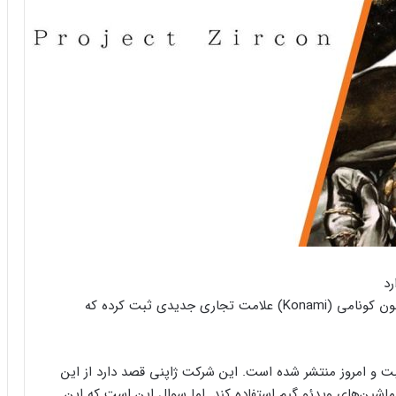
Castlevania در سراسر جهان طرفداران زیادی دارد و اکنون کونامی (Konami) علامت تجاری جدیدی ثبت کرده که
نام Project Zircon هفته پیش ثبت و امروز منتشر شده است. این شرکت ژاپنی قصد دارد از این
 ماشین‌های ویدئو گیم استفاده کند. اما سوال این است که این