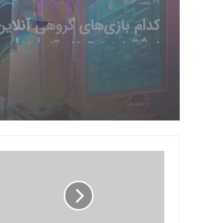
چرا گیمرها از 
جدید سونی ناراضی‌اند؟
ت
ر
ی
ل
ر
ی
ا