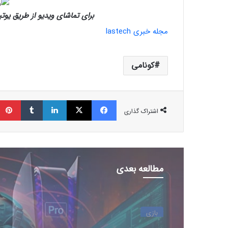
برای تماشای ویدیو از طریق یوتیوب lastech، روی تصویر بالا کل
مجله خبری lastech
کونامی
فیسبوک
ایکس
لینکداین
تامبلر
اشتراک گذاری
مطالعه بعدی
بازی
29 بهمن 1403