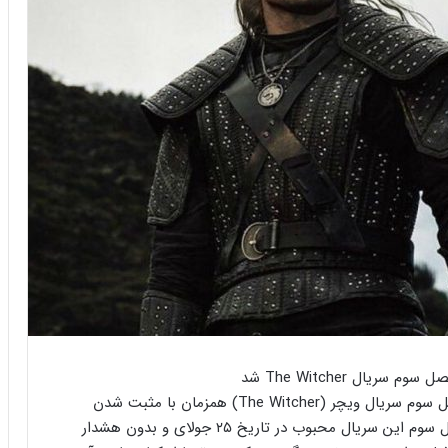
طبق گزارش‌های جدید، مراحل ساخت و فیلمبرداری فصل سوم سریال ویچر (The Witcher) همزمان با مثبت شدن
تست کووید هنری کویل، متوقف شده است. تولید فصل سوم این سریال محبوب در تاریخ ۲۵ جولای و بدون هشدار