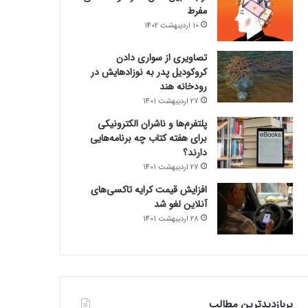
مفرط
10 اردیبهشت 1402
تصاویری از سواری دادن
کروکودیل پدر به نوزادهایش در
رودخانه هند
27 اردیبهشت 1401
پلتفرم‌ها و ناشران الکترونیکی
برای هفته کتاب چه برنامه‌هایی
دارند؟
27 اردیبهشت 1401
افزایش قیمت کرایه تاکسی‌های
آنلاین لغو شد
28 اردیبهشت 1401
پربازدیدترین مطالب