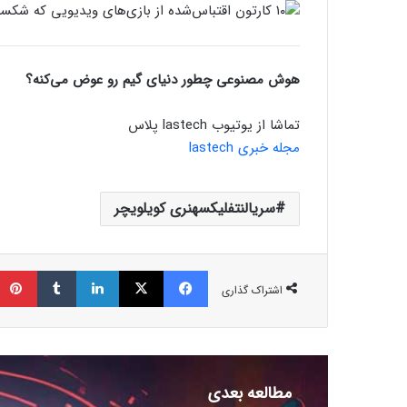
هوش مصنوعی چطور دنیای گیم رو عوض می‌کنه؟
تماشا از یوتیوب lastech پلاس
مجله خبری lastech
سریالنتفلیکسهنری کویلویچر
فیسبوک
ایکس
لینکداین
تامبلر
اشتراک گذاری
مطالعه بعدی