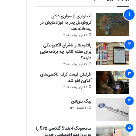
تصاویری از سواری دادن
کروکودیل پدر به نوزادهایش در
رودخانه هند
27 اردیبهشت 1401
پلتفرم‌ها و ناشران الکترونیکی
برای هفته کتاب چه برنامه‌هایی
دارند؟
27 اردیبهشت 1401
افزایش قیمت کرایه تاکسی‌های
آنلاین لغو شد
28 اردیبهشت 1401
بیگ بلوباتن
21 اسفند 1401
سامسونگ احتمالاً گلکسی S25 را
به پردازنده اختصاصی جدید