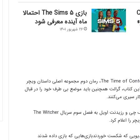
Ca
بازی The Sims 5 احتمالا
ماه آینده معرفی شود
26 شهریور 1401
فصل سوم سریال The Witcher اقتباسی از کتاب The Time of Contempt، رمان دوم مجموعه اصلی داستان ویچر
این کتاب، گرالت همچنین باید موضع بی طرف خود را در قبال
ر سیری می‌کنند.
کنسول دیجیتال PS5 کمترین محبوبیت را در
در اخبار مربوط به این سریال خواندیم که بازیگران شانگ‌ چی و رزیدنت اویل به فصل سوم سریال The Witcher
بین کنسول‌ها دارد!
 را اعلام کرد.
اینفوگرافیک: در سال ۲۰۲۵ منتظر این
بازی‌هایی که بازی داده شدند