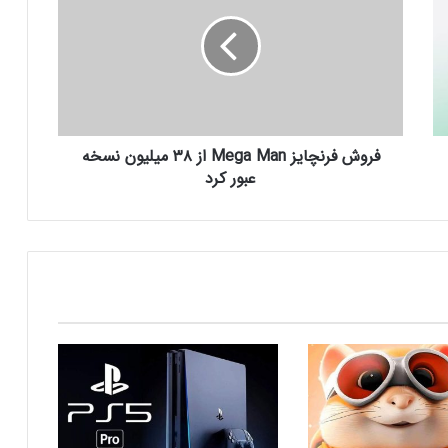
و
ش
رفع فیلتر گوگل پلی به حل مشکلات سازندگان
ف
بازی‌ها کمک خواهد کرد؟
ر
ن
چ
جذب سرمایه ۱۰ میلیون دلاری توسط شرکت
ا
بازی‌سازی ترکیه‌ای از سوئد
فروش فرنچایز Mega Man از ۳۸ میلیون نسخه
ی
ز
عبور کرد
M
e
شبکه پلی‌استیشن (PSN) دچار اختلالات
g
گسترده‌ای شد
a
M
a
بازی‌های ویدیویی تا سه ساعت در روز تاثیر
n
منفی ندارد
ا
ز
۳
کدام بازی‌های گروهی آنلاین بیشترین
۸
محبوبیت را میان جوانان دارند؟
م