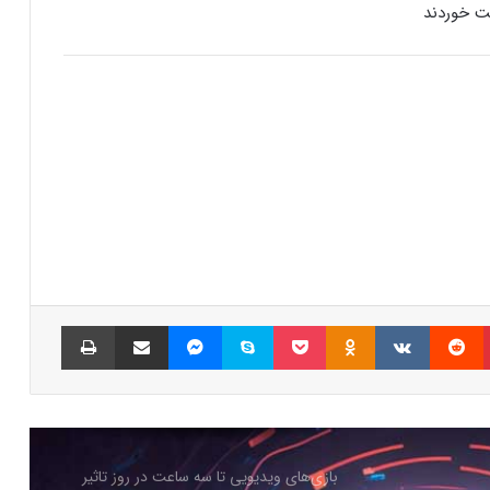
بازی‌های ویدئویی جذاب باشید
رفع فیلتر گوگل پلی به حل مشکلات سازندگان
بازی‌ها کمک خواهد کرد؟
جذب سرمایه ۱۰ میلیون دلاری توسط شرکت
بازی‌سازی ترکیه‌ای از سوئد
شبکه پلی‌استیشن (PSN) دچار اختلالات
گسترده‌ای شد
پینتریست
Reddit
VKontakte
Odnoklassniki
پاکت
اسکایپ
مسنجر
اشتراک گذاری با ایمیل
چاپ
بازی‌های ویدیویی تا سه ساعت در روز تاثیر
منفی ندارد
کدام بازی‌های گروهی آنلاین بیشترین