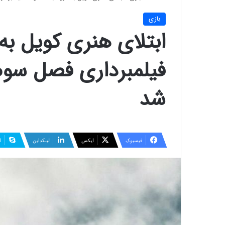
بازی
ابتلای هنری کویل به
شد
فیسبوک
ایکس
لینکداین
ا