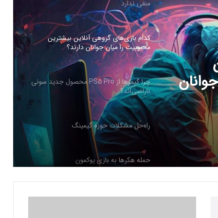
محبوبیت را میان جوانان دارند؟
چرا گیمرها از PS5 Pro محصول جدید سونی
ناراضی‌اند؟
PS5 Pro محصول
راه‌حل مشکلات حوزه گیمینگ
حمله هکرها به بازی پوکمون
جوانان
کنسول دیجیتال PS5 کمترین محبوبیت را در
بین کنسول‌ها دارد!
اینفوگرافیک: در سال ۲۰۲۵ منتظر این
ف
بازی‌های ویدئویی جذاب باشید
ر