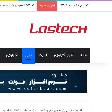
یکشنبه, 18 مرداد 1405
کیا EV4 معرفی شد؛ خودرو الکتریکی عجیب و جذاب کره‌ای‌ها
آخرین خبرها
خانه
اخبار تکنولوژی
امنيت
بازی
تکنولوژی
خانه
/
بازی
/
ابتلای هنری کویل به کرونا باعث توقف فیلمبرداری فصل سو