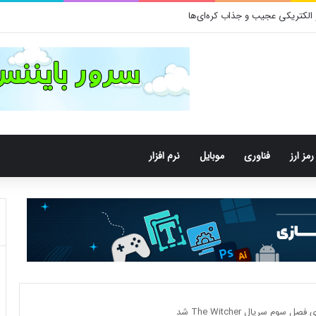
رمز ارز
فناوری
موبایل
نرم افزار
م سریال The Witcher شد