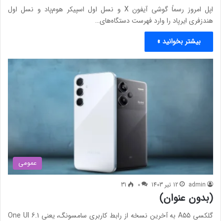
اپل امروز رسماً گوشی آیفون X و نسل اول اسپیکر هوم‌پاد و نسل اول
هندزفری ایرپاد را وارد فهرست دستگاه‌های…
بیشتر بخوانید »
عمومی
admin
12 تیر 1403
0
31
(بدون عنوان)
گلکسی A55 به آخرین نسخه از رابط کاربری سامسونگ، یعنی One UI 6.1