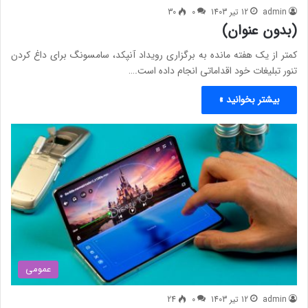
admin
12 تیر 1403
0
30
(بدون عنوان)
کمتر از یک هفته مانده به برگزاری رویداد آنپکد، سامسونگ برای داغ کردن
تنور تبلیغات خود اقداماتی انجام داده است.…
بیشتر بخوانید »
عمومی
admin
12 تیر 1403
0
24