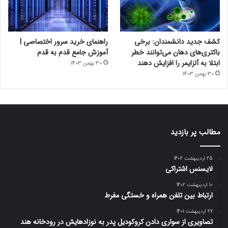
کشف جدید دانشمندان: برخی
راهنمای خرید سرور اختصاصی |
باکتری‌های دهان می‌توانند خطر
آموزش جامع قدم به قدم
ابتلا به آلزایمر را افزایش دهند
30 بهمن 1403
30 بهمن 1403
مطالب پر بازدید
25 اردیبهشت 1402
لایسنس اشتراکی
10 اردیبهشت 1402
ارتباط بین تلفن همراه و خستگی مفرط
27 اردیبهشت 1401
تصاویری از سواری دادن کروکودیل پدر به نوزادهایش در رودخانه هند