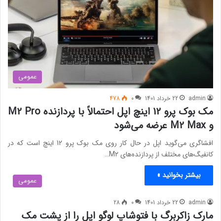
عمومی
admin
22 خرداد 1401
0
478
مک بوک پرو 12 اینچ اپل احتمالاً با پردازنده M2 Pro
و M2 Max عرضه می‌شود
افشاگری می‌گوید اپل در حال کار روی مک بوک پرو 12 اینچ است که در
کانفیگ‌های مختلف از پردازنده‌های M2…
بیشتر بخوانید »
عمومی
admin
22 خرداد 1401
0
28
مارک زاکربرگ با فتوشاپ لوگو اپل را از پشت مک