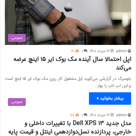
عمومی
admin
21 خرداد 1401
0
71
اپل احتمالا سال آینده مک بوک ایر 15 اینچ عرضه
می‌کند
بلومبرگ در گزارشی می‌گوید اپل مشغول کار روی مک بوک ایر ۱۵ اینچ است
و این لپ تاپ را بهار…
بیشتر بخوانید »
عمومی
admin
21 خرداد 1401
0
77
مدل جدید Dell XPS 13 با تغییرات داخلی و
خارجی، پردازنده نسل‌دوازدهمی اینتل و قیمت پایه