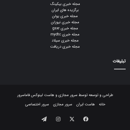
مجله خبری بیکینگ
برگزیده های ایران
مجله خبری یولن
مجله خبری نیوزلن
مجله خبری gsxr
مجله خبری mydtc
مجله خبری سیلاد
مجله خبری دریافت
تبلیغات
طراحی و توسعه توسط
سرور مجازی
و
هاست لینوکس
فاماسرور
خانه
هاست ایران
سرور مجازی
سرور اختصاصی
فیسبوک
ایکس
اینستاگرام
تلگرام