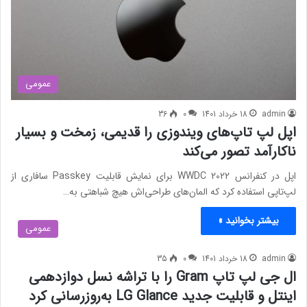
عمومی
admin
18 خرداد 1401
0
36
اپل لپ تاپ‌های ویندوزی را قدیمی، زمخت و بسیار
ناکارآمد تصور می‌کند
اپل در کنفرانس WWDC 2022 برای نمایش قابلیت Passkey سافاری از
لپ‌تاپی استفاده کرد که المان‌های طراحی‌اش هیچ شباهتی به…
بیشتر بخوانید »
عمومی
admin
18 خرداد 1401
0
35
ال جی لپ تاپ Gram را با تراشه نسل دوازدهمی
اینتل و قابلیت جدید LG Glance به‌روزرسانی کرد