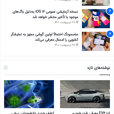
نسخه آزمایشی عمومی iOS 16 به‌دلیل باگ‌های
موجود با تأخیر منتشر خواهد شد
28 اردیبهشت 1401
سامسونگ احتمالاً اولین گوشی مجهز به نمایشگر
کشویی را امسال معرفی می‌کند
28 اردیبهشت 1401
نوشته‌های تازه
کیا EV4 معرفی شد؛ خودرو
کشف جدید دانشمندان: برخی