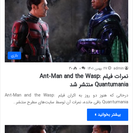
بازی
admin
27 بهمن 1401
0
30
نمرات فیلم Ant-Man and the Wasp:
Quantumania منتشر شد
درحالی که هنوز دو روز به اکران فیلم Ant-Man and the Wasp:
Quantumania باقی مانده، نمرات آن توسط سایت‌های مطرح منتشر…
بیشتر بخوانید »