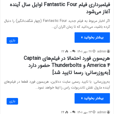
فیلمبرداری فیلم Fantastic Four اوایل سال آینده
آغاز می‌شود
اگر اخبار مربوط به فیلم جدید Fantastic Four (چهار شگفت‌انگیز) را دنبال
کرده باشید، می‌دانید که تا زمان اکران آن…
بیشتر بخوانید »
بازی
admin
27 مهر 1401
0
22
هریسون فورد احتمالا در فیلم‌های Captain
America 4 و Thunderbolts حضور دارد
[به‌روزرسانی: رسما تایید شد]
به‌روزرسانی: با تایید رسمی سایت ددلاین، هریسون فورد قطعا در فیلم‌های
آینده مارول نقش تاندربولت راس را ایفا خواهد نمود…
بیشتر بخوانید »
بازی
admin
23 مهر 1401
0
24