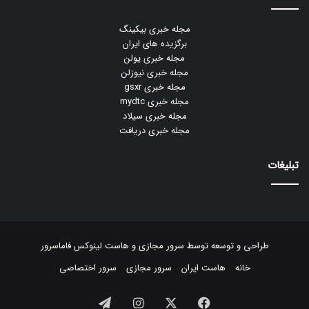
مجله خبری بیکینگ
برگزیده های ایران
مجله خبری یولن
مجله خبری نیوزلن
مجله خبری gsxr
مجله خبری mydtc
مجله خبری سیلاد
مجله خبری دریافت
تبلیغات
طراحی و توسعه توسط
سرور مجازی
و
هاست لینوکس
فاماسرور
خانه
هاست ایران
سرور مجازی
سرور اختصاصی
فیسبوک
ایکس
اینستاگرام
تلگرام