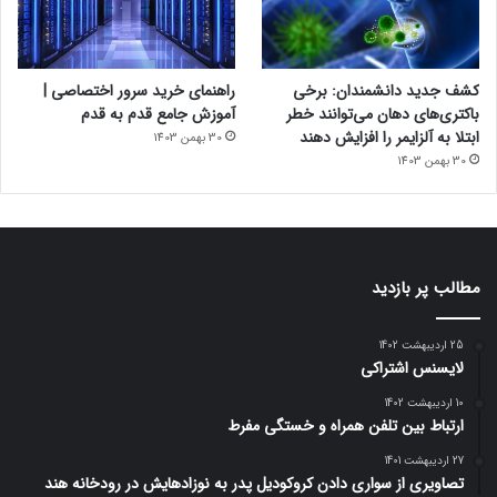
کشف جدید دانشمندان: برخی
راهنمای خرید سرور اختصاصی |
باکتری‌های دهان می‌توانند خطر
آموزش جامع قدم به قدم
ابتلا به آلزایمر را افزایش دهند
30 بهمن 1403
30 بهمن 1403
مطالب پر بازدید
25 اردیبهشت 1402
لایسنس اشتراکی
10 اردیبهشت 1402
ارتباط بین تلفن همراه و خستگی مفرط
27 اردیبهشت 1401
تصاویری از سواری دادن کروکودیل پدر به نوزادهایش در رودخانه هند