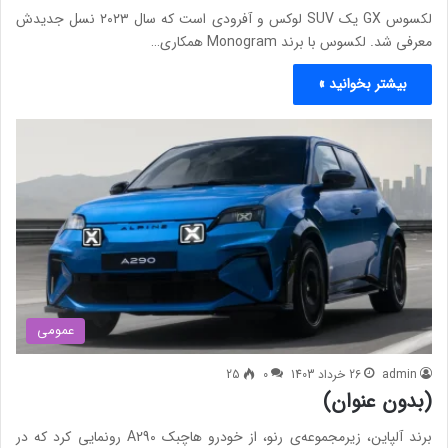
لکسوس GX یک SUV لوکس و آفرودی است که سال ۲۰۲۳ نسل جدیدش
معرفی شد. لکسوس با برند Monogram همکاری…
بیشتر بخوانید »
عمومی
admin
26 خرداد 1403
0
25
(بدون عنوان)
برند آلپاین، زیرمجموعه‌ی رنو، از خودرو هاچبک A290 رونمایی کرد که در