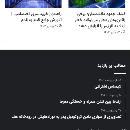
کشف جدید دانشمندان: برخی
راهنمای خرید سرور اختصاصی |
باکتری‌های دهان می‌توانند خطر
آموزش جامع قدم به قدم
ابتلا به آلزایمر را افزایش دهند
30 بهمن 1403
30 بهمن 1403
مطالب پر بازدید
25 اردیبهشت 1402
لایسنس اشتراکی
10 اردیبهشت 1402
ارتباط بین تلفن همراه و خستگی مفرط
27 اردیبهشت 1401
تصاویری از سواری دادن کروکودیل پدر به نوزادهایش در رودخانه هند