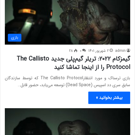
بازی
admin
2 شهریور 1401
0
28
گیمزکام ۲۰۲۲: تریلر گیم‌پلی جدید The Callisto
Protocol را از اینجا تماشا کنید
بازی ترسناک و مورد انتظارThe Callisto Protocol که توسط سازندگان
سابق سری دد اسپیس (Dead Space) توسعه می‌یابد، حضور قابل…
بیشتر بخوانید »