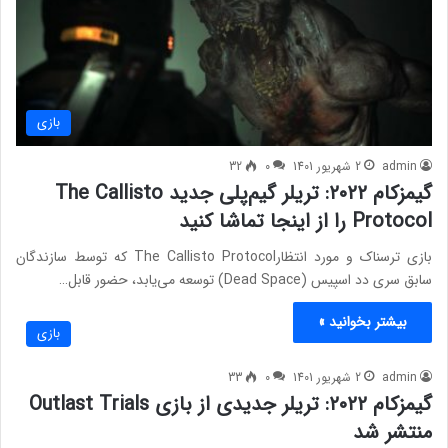
بازی
admin
2 شهریور 1401
0
32
گیمزکام ۲۰۲۲: تریلر گیم‌پلی جدید The Callisto
Protocol را از اینجا تماشا کنید
بازی ترسناک و مورد انتظارThe Callisto Protocol که توسط سازندگان
سابق سری دد اسپیس (Dead Space) توسعه می‌یابد، حضور قابل…
بیشتر بخوانید »
بازی
admin
2 شهریور 1401
0
33
گیمزکام ۲۰۲۲: تریلر جدیدی از بازی Outlast Trials
منتشر شد