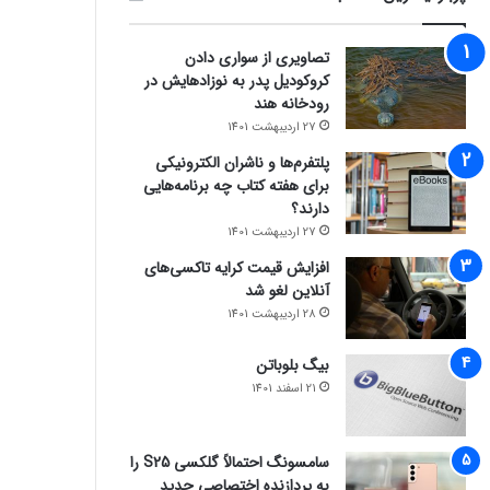
تصاویری از سواری دادن
کروکودیل پدر به نوزادهایش در
رودخانه هند
27 اردیبهشت 1401
پلتفرم‌ها و ناشران الکترونیکی
برای هفته کتاب چه برنامه‌هایی
دارند؟
27 اردیبهشت 1401
افزایش قیمت کرایه تاکسی‌های
آنلاین لغو شد
28 اردیبهشت 1401
بیگ بلوباتن
21 اسفند 1401
سامسونگ احتمالاً گلکسی S25 را
به پردازنده اختصاصی جدید