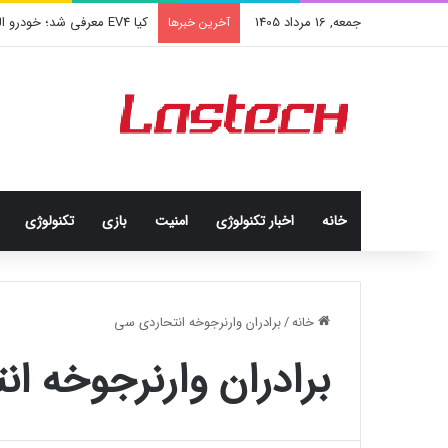
جمعه, 16 مرداد 1405
کیا EV4 معرفی شد؛ خودرو الکتریکی عجیب و جذاب کره‌ای‌ها
آخرین خبرها
خانه
اخبار تکنولوژی
امنيت
بازی
تکنولوژی
خانه
/
برادران وارنرجوخه انتحاردی سی
برادران وارنرجوخه ا