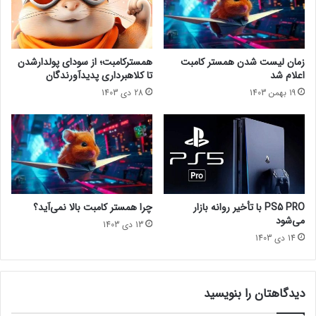
ر
ر
ب
ی
س
و
ی
د
زمان لیست شدن همستر کامبت
همسترکامبت؛ از سودای پولدارشدن
ا
ی
اعلام شد
تا کلاهبرداری پدیدآورندگان
ر
ج
19 بهمن 1403
28 دی 1403
ن
ی
ا
ت
ر
ا
ا
ل
ح
ف
ت
ی
ک
ل
ن
م
PS5 PRO با تأخیر روانه بازار
چرا همستر کامبت بالا نمی‌آید؟
ن
T
می‌شود
13 دی 1403
د
h
14 دی 1403
ه
e
ب
W
و
h
د
a
دیدگاهتان را بنویسید
l