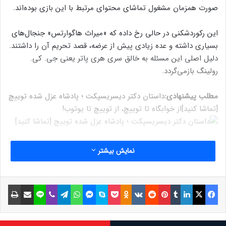
صورت همزمان مشغول تماشای محتوای مرتبط با این بازی بوده‌اند.
این رکوردشکنی در حالی رخ داده که «میراث هاگوارتس» جنجال‌های
بسیاری داشته و عده زیادی پیش از عرضه، قصد تحریم آن را داشتند.
دلیل اصلی این مسئله به خالق سری هری پاتر یعنی جی. کی.
رولینگ بازمی‌گردد.
مطلب پیشنهادی:
داستان دکتر دیسریسپکت ؛ پادشاه عزل شده توییچ
[تماشا کنید]
از خوابگاه تا توییچ، از توییچ تا یوتوب!
Hogwarts Legacy موفق شد نظر مثبت منقدان را نیز به خود جلب
نمایش بیشتر
کند و نسخه پلی استیشن ۵ بازی جدید دنیای هری پاتر، در
متاکریتیک امتیاز بسیار خوب ۸۶ را براساس ۴۱ نقد دریافت کرده بود.
فیسبوک
ایکس
لینکداین
تامبلر
پینتریست
Reddit
VKontakte
Odnoklassniki
پاکت
اسکایپ
مسنجر
واتس آپ
تلگرام
وایبر
لاین
اشتراک گذاری با ایمیل
چاپ
نوشته های مشابه