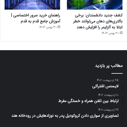
کشف جدید دانشمندان: برخی
راهنمای خرید سرور اختصاصی |
باکتری‌های دهان می‌توانند خطر
آموزش جامع قدم به قدم
ابتلا به آلزایمر را افزایش دهند
30 بهمن 1403
30 بهمن 1403
مطالب پر بازدید
25 اردیبهشت 1402
لایسنس اشتراکی
10 اردیبهشت 1402
ارتباط بین تلفن همراه و خستگی مفرط
27 اردیبهشت 1401
تصاویری از سواری دادن کروکودیل پدر به نوزادهایش در رودخانه هند