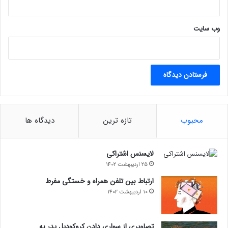
وب‌ سایت
محبوب
تازه ترین
دیدگاه ها
لایسنس اشتراکی
25 اردیبهشت 1402
ارتباط بین تلفن همراه و خستگی مفرط
10 اردیبهشت 1402
تصاویری از سواری دادن کروکودیل پدر به