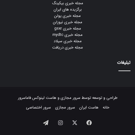
مجله خبری بیکینگ
برگزیده های ایران
مجله خبری یولن
مجله خبری نیوزلن
مجله خبری gsxr
مجله خبری mydtc
مجله خبری سیلاد
مجله خبری دریافت
تبلیغات
طراحی و توسعه توسط
سرور مجازی
و
هاست لینوکس
فاماسرور
خانه
هاست ایران
سرور مجازی
سرور اختصاصی
فیسبوک
ایکس
اینستاگرام
تلگرام