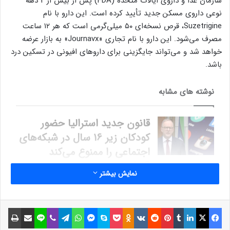
سازمان غذا و داروی ایالات متحده (FDA) پس از بیش از 2 دهه
نوعی داروی مسکن جدید تأیید کرده است. این دارو با نام
Suzetrigine، قرص نسخه‌ای ۵۰ میلی‌گرمی است که هر ۱۲ ساعت
مصرف می‌شود. این دارو با نام تجاری «Journavx» به بازار عرضه
خواهد شد و می‌تواند جایگزینی برای داروهای افیونی در تسکین درد
باشد.
نوشته های مشابه
قانون جدید استرالیا حضور
کودکان زیر 16 سال در شبکه‌های
اجتماعی را ممنوع می‌کند
17 آبان 1403
نمایش بیشتر
چرا حساب اینستاگرام دیسیبل
می‌شود؟ راه‌های بازگردانی
فیسبوک
ایکس
لینکداین
تامبلر
پینتریست
Reddit
VKontakte
Odnoklassniki
پاکت
اسکایپ
مسنجر
واتس آپ
تلگرام
وایبر
لاین
اشتراک گذاری با ایمیل
چاپ
حساب غیرفعال‌شده
7 خرداد 1403