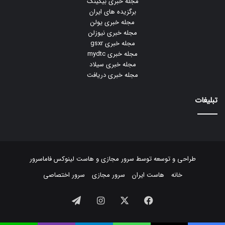
مجله خبری بیکینگ
برگزیده های ایران
مجله خبری یولن
مجله خبری نیوزلن
مجله خبری gsxr
مجله خبری mydtc
مجله خبری سیلاد
مجله خبری دریافت
تبلیغات
طراحی و توسعه توسط
سرور مجازی
و
هاست لینوکس
فاماسرور
خانه
هاست ایران
سرور مجازی
سرور اختصاصی
فیسبوک
ایکس
اینستاگرام
تلگرام