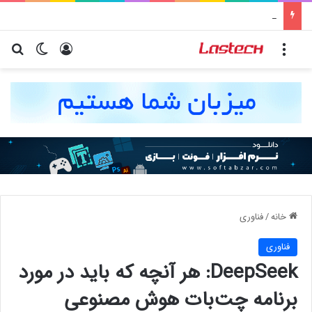
کشف جدید دانشمندان: برخی باکتری‌های دهان می‌توانند خطر ابتلا به آلزایمر را افزایش دهند
منو
ورود
تغییر پو
جس
خانه
/
فناوری
فناوری
DeepSeek: هر آنچه که باید در مورد
برنامه چت‌بات هوش مصنوعی