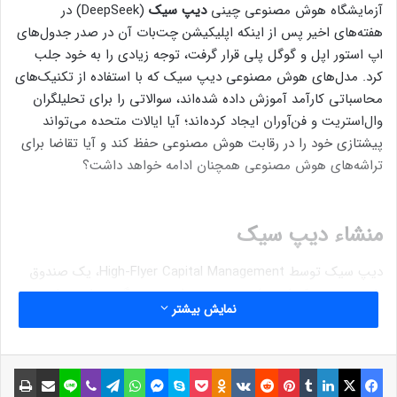
آزمایشگاه هوش مصنوعی چینی
دیپ سیک
(DeepSeek) در
هفته‌های اخیر پس از اینکه اپلیکیشن چت‌بات آن در صدر جدول‌های
اپ استور اپل و گوگل پلی قرار گرفت، توجه زیادی را به خود جلب
کرد. مدل‌های هوش مصنوعی دیپ سیک که با استفاده از تکنیک‌های
محاسباتی کارآمد آموزش داده شده‌اند، سوالاتی را برای تحلیلگران
وال‌استریت و فن‌آوران ایجاد کرده‌اند؛ آیا ایالات متحده می‌تواند
پیشتازی خود را در رقابت هوش مصنوعی حفظ کند و آیا تقاضا برای
تراشه‌های هوش مصنوعی همچنان ادامه خواهد داشت؟
منشاء دیپ سیک
دیپ سیک توسط High-Flyer Capital Management، یک صندوق
تامینی چینی که از هوش مصنوعی برای تصمیم‌گیری‌های تجاری خود
نمایش بیشتر
استفاده می‌کند، پشتیبانی می‌شود. لیانگ ونفنگ، علاقه‌مند به هوش
مصنوعی، این صندوق را در سال 2015 تأسیس کرد و از سال 2019 به
عنوان یک صندوق تامینی با تمرکز بر توسعه الگوریتم‌های هوش
فیسبوک
ایکس
لینکداین
تامبلر
پینتریست
Reddit
VKontakte
Odnoklassniki
پاکت
اسکایپ
مسنجر
واتس آپ
تلگرام
وایبر
لاین
اشتراک گذاری با ایمیل
چاپ
مصنوعی فعالیت خود را آغاز کرد. در سال 2023، High-Flyer آزمایشگاه