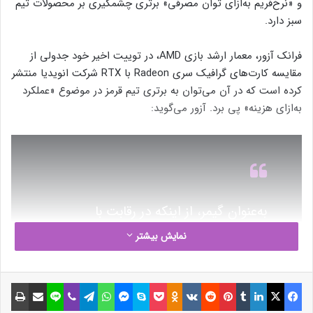
و «نرخ‌فریم به‌ازای توان مصرفی» برتری چشمگیری بر محصولات تیم
سبز دارد.
فرانک آزور، معمار ارشد بازی AMD، در توییت اخیر خود جدولی از
مقایسه کارت‌های گرافیک سری Radeon با RTX شرکت انویدیا منتشر
کرده است که در آن می‌توان به برتری تیم قرمز در موضوع «عملکرد
به‌ازای هزینه» پی برد. آزور می‌گوید:
به‌عنوان گیمر، از اینکه در رقابت با
گرافیک‌های پرچم‌دار همچنان دست بالاتر
نمایش بیشتر
را داریم، بسیار خوشحالم. این موضوعی
است که برای همه‌ی ما [کاربران] برد
فیسبوک
ایکس
لینکداین
تامبلر
پینتریست
Reddit
VKontakte
Odnoklassniki
پاکت
اسکایپ
مسنجر
واتس آپ
تلگرام
وایبر
لاین
اشتراک گذاری با ایمیل
چاپ
خواهد بود. به‌عنوان عضوی از AMD به