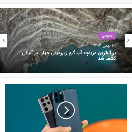
آنچه تیم Radeon دست‌ یافته‌اند، افتخار
می‌کنم.
عمومی
در جدولی که فرانک منتشر کرده است، می‌توان عملکرد بهتر کارت‌های
گرافیک AMD را درمقابل رقیبان هم‌رده و هم‌قیمت انویدیا مشاهده
29 بهمن 1403
کرد. علاوه‌براین، از برتری کارت‌های گرافیک AMD به FPS/WATT یا
بزرگ‌ترین دریاچه آب گرم زیرزمینی جهان در آلبانی
کشف شد
«نرخ‌فریم به‌ازای توان مصرفی» نیز اشاره شده است.
نوشته های مشابه
ب
مدل لوکس آیفون ۱۵ پرو با الهام از
ه
د
پدرخوانده و پیکی بلایندرز رونمایی
ل
شد
ی
29 فروردین 1403
ل
ح
ذ