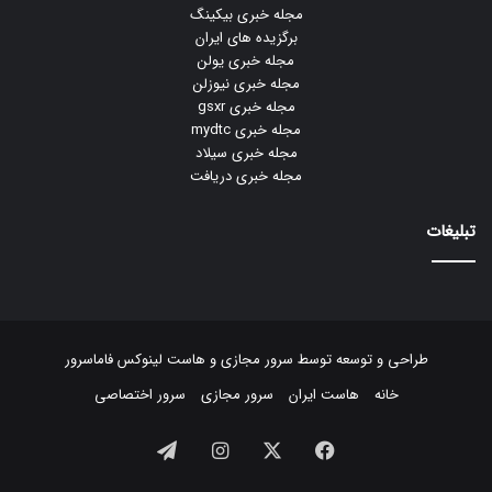
مجله خبری بیکینگ
برگزیده های ایران
مجله خبری یولن
مجله خبری نیوزلن
مجله خبری gsxr
مجله خبری mydtc
مجله خبری سیلاد
مجله خبری دریافت
تبلیغات
طراحی و توسعه توسط
سرور مجازی
و
هاست لینوکس
فاماسرور
خانه
هاست ایران
سرور مجازی
سرور اختصاصی
فیسبوک
ایکس
اینستاگرام
تلگرام