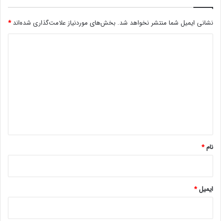
ای ام دی
حافظه
ر
و
نشانی ایمیل شما منتشر نخواهد شد.
بخش‌های موردنیاز علامت‌گذاری شده‌اند
*
ن
م
د
ا
ی
ی
ی
د
خ
گ
و
ا
ا
ه
ه
ن
د
*
ش
نام
*
د
ایمیل
*