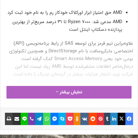
AMD حق امتیاز ابزار اورکلاک خودکار رم را به نام خود ثبت کرد
AMD مدعی شد: Ryzen 7000 تا ۳۱ درصد سریع‌تر از بهترین
پردازنده دسکتاپ اینتل است
علاوه‌براین تیم قرمز برای توسعه SAS از رابط برنامه‌نویسی (API)
اختصاصی مایکروسافت با نام DirectStorage و همچنین تکنولوژی
بومی خود یعنی Smart Access Memory کمک گرفته است.
درحال‌حاضر اطلاعات منتشرشده توسط AMD زیاد نیست اما این
شرکت نوید انتشار جزئیات بیشتر در آینده‌ای نزدیک را داده است.
چند هفته پیش اخباری از فناوری Smart Access Memory منتشر
نمایش بیشتر
شد؛ اما به دلیل نبود اطلاعات کافی از نحوه عملکرد آن اطلاعی
نداشتیم و در حقیقت دامنه دانسته‌های ما از SAM به یک نام محدود
می‌شد؛ اما کامپیوتکس ۲۰۲۲ سبب شد AMD برای اولین بار به‌طور
فیسبوک
ایکس
لینکداین
تامبلر
پینتریست
Reddit
VKontakte
Odnoklassniki
پاکت
اسکایپ
مسنجر
واتس آپ
تلگرام
وایبر
لاین
اشتراک گذاری با ایمیل
چاپ
رسمی از این فناوری نام ببرد. البته همچنان جزئیات فناوری در هاله‌ای
از ابهام قرار دارد.