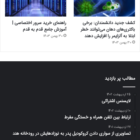
کشف جدید دانشمندان: برخی
راهنمای خرید سرور اختصاصی |
باکتری‌های دهان می‌توانند خطر
آموزش جامع قدم به قدم
ابتلا به آلزایمر را افزایش دهند
30 بهمن 1403
30 بهمن 1403
مطالب پر بازدید
25 اردیبهشت 1402
لایسنس اشتراکی
10 اردیبهشت 1402
ارتباط بین تلفن همراه و خستگی مفرط
27 اردیبهشت 1401
تصاویری از سواری دادن کروکودیل پدر به نوزادهایش در رودخانه هند