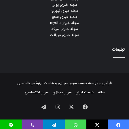
مجله خبری یولن
مجله خبری نیوزلن
مجله خبری gsxr
مجله خبری mydtc
مجله خبری سیلاد
مجله خبری دریافت
تبلیغات
طراحی و توسعه توسط
سرور مجازی
و
هاست لینوکس
فاماسرور
خانه
هاست ایران
سرور مجازی
سرور اختصاصی
فیسبوک
ایکس
اینستاگرام
تلگرام