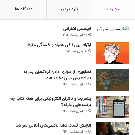
حتما بخوانید :
محبوب
تازه ترین
دیدگاه ها
منبع : زومیت
مجله خبری lastech
لایسنس اشتراکی
25 اردیبهشت 1402
ارتباط بین تلفن همراه و خستگی مفرط
10 اردیبهشت 1402
تصاویری از سواری دادن کروکودیل پدر به
نوزادهایش در رودخانه هند
27 اردیبهشت 1401
پلتفرم‌ها و ناشران الکترونیکی برای هفته کتاب چه
برنامه‌هایی دارند؟
27 اردیبهشت 1401
افزایش قیمت کرایه تاکسی‌های آنلاین لغو شد
28 اردیبهشت 1401