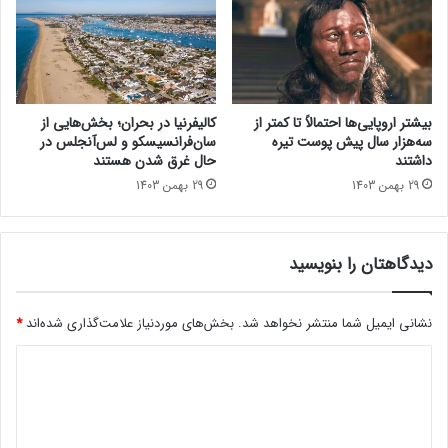
انواع مقاطع فولادی صنعتی و ساختمانی و استعلام قیمت آهن آلات
تأسیس شده و به مرور به یکی از مراکز اصلی فروش آهن در تهران و
ایران تبدیل شده است. آموزش، طراحی و تولید مقاطع فولادی،
مشاوره، فروش و صادرات، می‌شود. تلاش ما خلق یک تجربه راحت
برای خرید آهن آلات است.
بیشتر اروپایی‌ها احتمالاً تا کمتر از
کالیفرنیا در بحران؛ بخش‌هایی از
سه‌هزار سال پیش پوست تیره
سان‌فرانسیسکو و لس‌آنجلس در
داشتند
حال غرق شدن هستند
کسب استانداردهای ایزو ۱۰۰۰۴، ۱۰۰۰۲ و ۹۰۰۱ در فولاد ایرانیان شاهدی
29 بهمن 1403
29 بهمن 1403
است که چرا این شرکت را در زمینه رعایت حقوق مصرف‌کننده و جلب
رضایت مشتریان و هم‌چنین آموزش، طراحی و تولید مقاطع فولادی،
مشاوره، فروش و صادرات آهن آلات به گزینه‌ای معتبر تبدیل شده
دیدگاهتان را بنویسید
است. از مزایای شرکت فولاد ایرانیان می‌توان به موارد زیر اشاره کرد:
فروش با کیفیت‌ترین انواع مقاطع فولادی به مناسب‌ترین قیمت
نشانی ایمیل شما منتشر نخواهد شد.
بخش‌های موردنیاز علامت‌گذاری شده‌اند
*
روز
د
تأمین مقاطع ویژه و کمیاب برای مشتریان
ی
استعلام لحظه‌ای قیمت انواع محصولات مانند قیمت تیرآهن،
د
میلگرد
و… و
امکان مقایسه با سایر کارخانه‌ها