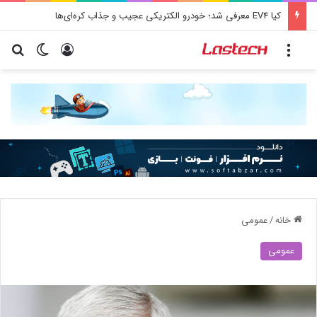
کیا EV4 معرفی شد؛ خودرو الکتریکی عجیب و جذاب کره‌ای‌ها
منو
ورود
تغییر پو
جس
خانه
/
عمومی
عمومی