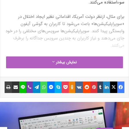
سوءاستفاده می‌کنند.
برای مثال، ازنظر دولت‌ آمریکا، اقداماتی نظیر ایجاد اختلال در
«سوپراپلیکیشن‌ها» باعث می‌شود تا کاربران به گوشی آیفون
وابستگی پیدا کنند. سوپراپلیکیشن‌ها سرویس‌های مختلفی را در خود
جای می‌دهند و نیاز کاربران به چندین سرویس جداگانه را برطرف
می‌کنند.
مقاله‌های مرتبط
نمایش بیشتر
نوشته های مشابه
فیسبوک
ایکس
لینکداین
تامبلر
پینتریست
Reddit
VKontakte
Odnoklassniki
پاکت
اسکایپ
مسنجر
واتس آپ
تلگرام
وایبر
لاین
اشتراک گذاری با ایمیل
چاپ
ممنوعیت آیفون؛ اول کارمندان دولت
چین، حالا پرسنل ارتش کره
5 اردیبهشت 1403
(بدون عنوان)
13 خرداد 1403