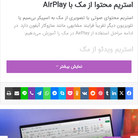
استریم محتوا از مک با AirPlay
استریم محتوای صوتی یا تصویری از مک به اسپیکر بی‌سیم یا
تلویزیون دیگر تقریباً فرایند مشابهی مانند سازوکار آیفون دارد. در
ادامه مراحل استفاده از AirPlay در مک را آموزش می‌دهیم:
استریم ویدئو از مک
برای استریم ویدئو در سیستم‌عامل مک‌اواس نیز می‌توانید از AirPlay
نمایش بیشتر
استفاده کنید.
حتما بخوانید :
فیسبوک
ایکس
لینکداین
تامبلر
پینتریست
Reddit
VKontakte
Odnoklassniki
پاکت
اسکایپ
مسنجر
واتس آپ
تلگرام
وایبر
لاین
اشتراک گذاری با ایمیل
چاپ
منبع : زومیت
مجله خبری lastech
نوشته های مشابه
عمومی