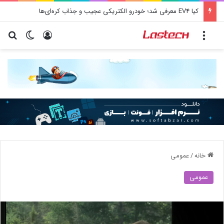
کیا EV4 معرفی شد؛ خودرو الکتریکی عجیب و جذاب کره‌ای‌ها
منو
ورود
تغییر پو
جس
خانه
/
عمومی
عمومی