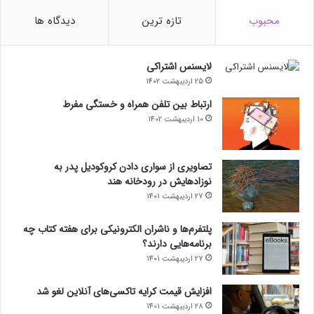
حتما بخوانید :
محبوب
تازه ترین
دیدگاه ها
منبع : زومیت
مجله خبری lastech
لایسنس اشتراکی
25 اردیبهشت 1402
علمی
علوم پایه و مهندسی
ارتباط بین تلفن همراه و خستگی مفرط
10 اردیبهشت 1402
تصاویری از سواری دادن کروکودیل پدر به
نوزادهایش در رودخانه هند
27 اردیبهشت 1401
پلتفرم‌ها و ناشران الکترونیکی برای هفته کتاب چه
برنامه‌هایی دارند؟
27 اردیبهشت 1401
افزایش قیمت کرایه تاکسی‌های آنلاین لغو شد
28 اردیبهشت 1401