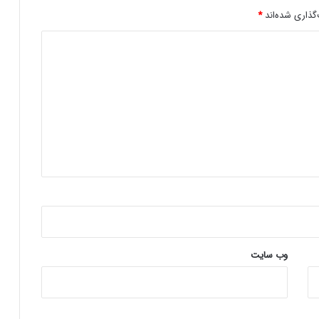
گذاری شده‌اند
*
هلدینگ راد از جدیدترین محصول خود
رونمایی کرد
وب‌ سایت