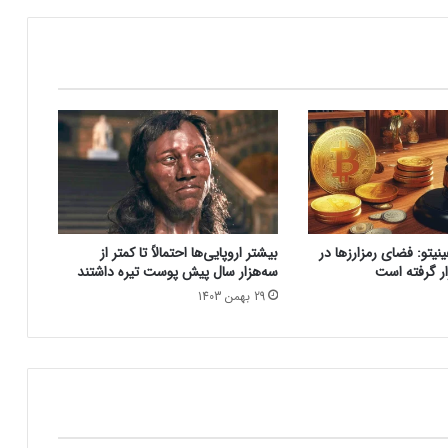
همراه اول | مودم‌های رومیزی 5G انتخاب اول
گیمرها، محتواسازان و کسب‌وکارها
کالابرگ الکترونیک ۱۰ اسفند به ۷ دهک
کم‌درآمد ارائه می‌شود
چگونه باکس جست و جو در اکسل بسازیم؟
یتو:‌ فضای رمزارزها در
بیشتر اروپایی‌ها احتمالاً تا کمتر از
ر گرفته است
سه‌هزار سال پیش پوست تیره داشتند
29 بهمن 1403
بزرگ‌ترین دریاچه آب گرم زیرزمینی جهان در
آلبانی کشف شد
ترامپ: کارخانه‌های اینتل باید آمریکایی بمانند؛
آینده همکاری با TSMC در هاله‌ای از ابهام