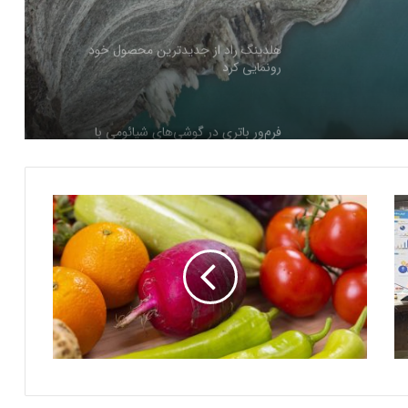
هلدینگ راد از جدیدترین محصول خود
رونمایی کرد
فرم‌ور باتری در گوشی‌های شیائومی با
سیستم‌عامل HyperOS 2.0 به‌روزرسانی
مخفی دریافت کرد
بیشتر مواد با حرارت‌دادن نرم می‌شوند؛ پس
چرا تخم مرغ سفت می‌شود؟
مایکروسافت پشتیبانی از پردازنده‌های نسل ۱۰
اینتل را در ویندوز Windows 11 24H2 کنار
گذاشت؛ پایانی بر عصر کامت‌لیک
نسل جدید مانیتور استودیو دیسپلی اپل سال
۲۰۲۶ از راه می‌رسد؛ گزارش بلومبرگ