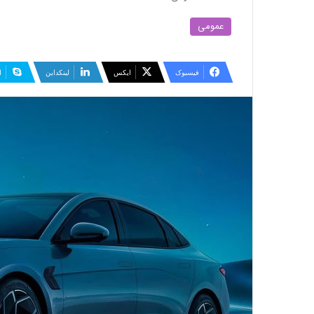
عمومی
فیسبوک
ایکس
لینکداین
ا