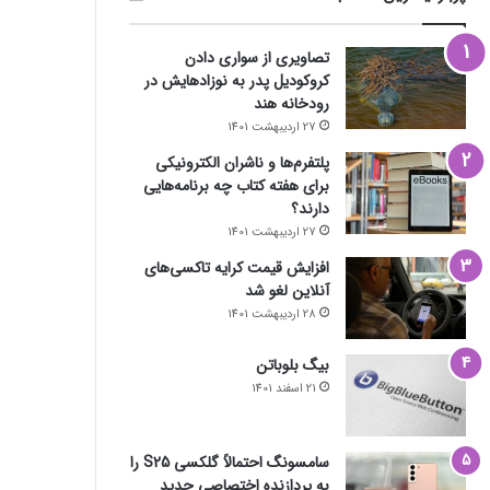
تصاویری از سواری دادن
کروکودیل پدر به نوزادهایش در
رودخانه هند
27 اردیبهشت 1401
پلتفرم‌ها و ناشران الکترونیکی
برای هفته کتاب چه برنامه‌هایی
دارند؟
27 اردیبهشت 1401
افزایش قیمت کرایه تاکسی‌های
آنلاین لغو شد
28 اردیبهشت 1401
بیگ بلوباتن
21 اسفند 1401
سامسونگ احتمالاً گلکسی S25 را
به پردازنده اختصاصی جدید