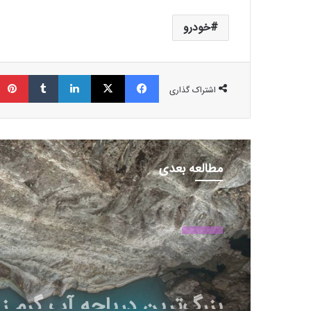
خودرو
فیسبوک
ایکس
لینکداین
تامبلر
اشتراک گذاری
مطالعه بعدی
عمومی
29 بهمن 1403
بزرگ‌ترین دریاچه آب گرم زی
جهان در آلبانی کشف شد