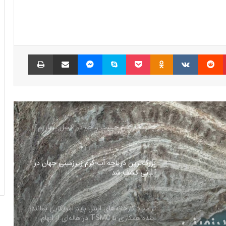
همراه اول | مودم‌های رومیزی 5G انتخاب اول
گیمرها، محتواسازان و کسب‌وکارها
پینتریست
Reddit
VKontakte
Odnoklassniki
پاکت
اسکایپ
مسنجر
اشتراک گذاری با ایمیل
چاپ
کالابرگ الکترونیک ۱۰ اسفند به ۷ دهک
کم‌درآمد ارائه می‌شود
چگونه باکس جست و جو در اکسل بسازیم؟
بزرگ‌ترین دریاچه آب گرم زیرزمینی جهان در
آلبانی کشف شد
رزمینی
ترامپ: کارخانه‌های اینتل باید آمریکایی بمانند؛
آینده همکاری با TSMC در هاله‌ای از ابهام