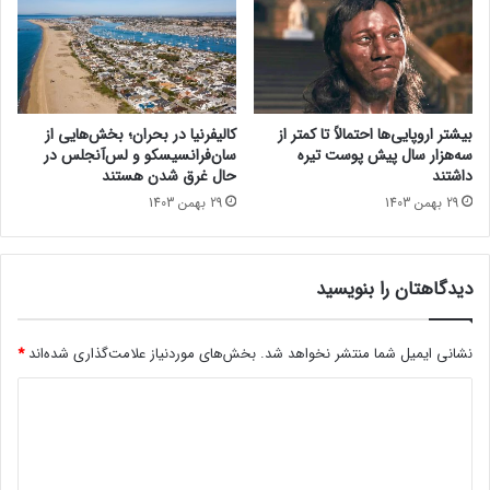
درنظر گرفته است.
قابلیت‌های جدید برای تماس‌های ویدیویی
بیشتر اروپایی‌ها احتمالاً تا کمتر از
کالیفرنیا در بحران؛ بخش‌هایی از
سه‌هزار سال پیش پوست تیره
سان‌فرانسیسکو و لس‌آنجلس در
داشتند
حال غرق شدن هستند
29 بهمن 1403
29 بهمن 1403
دیدگاهتان را بنویسید
نشانی ایمیل شما منتشر نخواهد شد.
بخش‌های موردنیاز علامت‌گذاری شده‌اند
*
د
ی
در هنگام تماس‌های ویدیویی و هنگام ارائه تصویری، قابلیت جدیدی
د
به اسم Presenter Preview در نوار وضعیت اضافه شده است که به