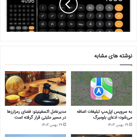
3 دی 1403
مرتب‌کردن و کنار هم قراردادن سریع پنجره‌ها
این ویژگی آشنا برای بسیاری از ما همان چیزی بود که کاربران مک
سال‌ها انتظار آن‌را می‌کشیدند و سرانجام اپل از مقاومت برای نادیده
نوشته های مشابه
گرفتن آن دست کشید. هم‌اکنون در مک می‌توانید با درگ و رها کردن
پنجره‌ها در هر گوشه نمایشگر، فضایی از پیش‌تعریف‌شده از صفحه را
به‌آن‌ها اختصاص داده و پنجره‌های بعدی را نیز به همین صورت و
براساس فضای باقی‌مانده از صفحه در کنار سایر پنجره‌ها قرار دهید تا
بتوانید همه‌ی آن‌ها را بدون همپوشانی روی یکدیگر در یک صفحه
مشاهده کنید.
این ویژگی برای ما یادآور قابلیت Window Snapping در ویندوز
به سرویس اپل‌مپ تبلیغات اضافه
مدیرعامل اکسفینیتو:‌ فضای رمزارزها
می‌شود؛ ادعای بلومبرگ
در مسیر مثبتی قرار گرفته است
می‌شود و حتی امکان تغییر اندازه آن‌ها نیز به‌صورت کلیک روی مرز
29 بهمن 1403
29 بهمن 1403
دو پنجره و جابجایی آن‌ها به‌صورت عمودی و افقی است. ناگفته
نماند که اپل برای مدیریت بهتر، میان‌برهایی را نیز به‌همین منظور