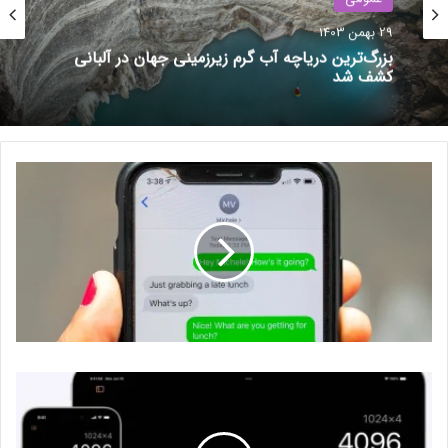
همچنین از توانایی‌های تراشه M3 برای رهگیری پرتو به‌منظور ارائه
تجربه‌ی نزدیک‌تر به واقعیت در عناوینی چون Control Ultimate
29 بهمن 1403
Edition و Wuthering Waves که آن‌ها نیز در صف انتشار برای مک
بزرگ‌ترین دریاچه آب گرم زیرزمینی جهان در آلبانی
کشف شد
قرار دارند، بهره‌گرفته شده است. از دیگر بهبودهای این نسخه
مک‌او‌اس در زمینه گیمینگ می‌توان به کاهش تاخیر و پاسخگویی
بهتر حین بازی در زمان استفاده از ایرپاد پرو ۲ اشاره کرد. بهبود نرخ
فریم و مدیریت بهتر مصرف انرژی از دیگر تغییرات نسخه جدید مک
در بازی‌ها محسوب می‌شوند.
نوشته های مشابه
قطعی موقت ChatGPT بیش‌ از ۱۹
هزار نفر را تحت تأثیر قرار داد
19 آبان 1403
حضور «میلی» در نمایشگاه
بین‌المللی مخابرات، فناوری اطلاعات
و اقتصاد دیجیتال