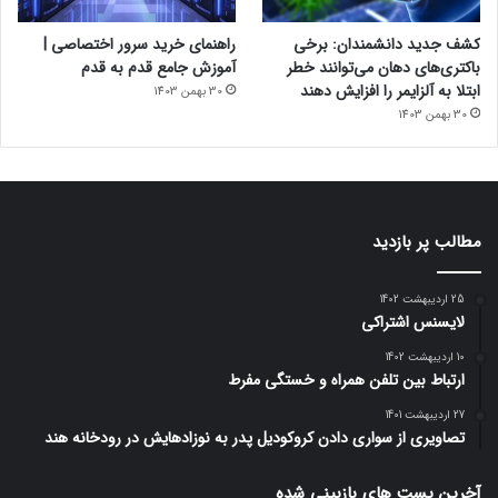
کشف جدید دانشمندان: برخی
راهنمای خرید سرور اختصاصی |
باکتری‌های دهان می‌توانند خطر
آموزش جامع قدم به قدم
ابتلا به آلزایمر را افزایش دهند
30 بهمن 1403
30 بهمن 1403
مطالب پر بازدید
25 اردیبهشت 1402
لایسنس اشتراکی
10 اردیبهشت 1402
ارتباط بین تلفن همراه و خستگی مفرط
27 اردیبهشت 1401
تصاویری از سواری دادن کروکودیل پدر به نوزادهایش در رودخانه هند
آخرین پست های بازبینی شده