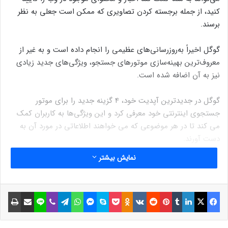
کنید، از جمله برجسته کردن تصاویری که ممکن است جعلی به نظر
برسند.
گوگل اخیراً به‌روزرسانی‌های عظیمی را انجام داده است و به غیر از
معروف‌ترین بهینه‌سازی موتورهای جستجو، ویژگی‌های جدید زیادی
نیز به آن اضافه شده است.
گوگل در جدیدترین آپدیت خود، 4 گزینه جدید را برای موتور
جستجوی اینترنتی خود معرفی کرد و این ویژگی‌ها به کاربران کمک
می کند تا در هر موضوعی که می خواهند اطلاعاتی در مورد آن به
دست آورند.
نمایش بیشتر
گزینه تایید
گوگل اخیرا قابلیت جدیدی را ارائه کرده است که به کاربران کمک می
کند که با وجود انتشار شایعات و اخبار کذب فراوان در اینترنت، صحت
فیسبوک
ایکس
لینکداین
تامبلر
پینتریست
Reddit
VKontakte
Odnoklassniki
پاکت
اسکایپ
مسنجر
واتس آپ
تلگرام
وایبر
لاین
اشتراک گذاری با ایمیل
چاپ
هر اطلاعاتی را بررسی کنند.