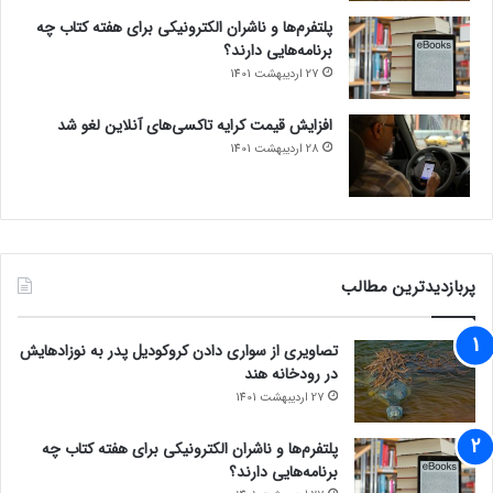
پلتفرم‌ها و ناشران الکترونیکی برای هفته کتاب چه
برنامه‌هایی دارند؟
27 اردیبهشت 1401
افزایش قیمت کرایه تاکسی‌های آنلاین لغو شد
28 اردیبهشت 1401
پربازدیدترین مطالب
تصاویری از سواری دادن کروکودیل پدر به نوزادهایش
در رودخانه هند
27 اردیبهشت 1401
شیائومی هم نسخه‌ای از داینامیک آیلند را با HyperOS عرضه کرده و
ظاهراً بسیاری آن را ناچ پویا می‌نامند. هنگام اتصال شارژ، فعال‌سازی
پلتفرم‌ها و ناشران الکترونیکی برای هفته کتاب چه
DND و هات‌اسپات می‌توانید ناچ پویا شیائومی را ببینید. اگرچه این
برنامه‌هایی دارند؟