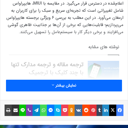
اعلام‌شده در دسترس قرار می‌گیرد. در مقایسه با MIUI، هایپراواس
شامل تغییراتی است که تجربه‌ای سریع و سبک را برای کاربران به
ارمغان می‌آورد. در این مطلب به بررسی ۶ ویژگی برجسته هایپراواس
می‌پردازیم؛ قابلیت‌هایی که برخی از آن‌ها بر جذابیت ظاهری گوشی
می‌افزایند و برخی دیگر کار با سیستم‌عامل را تسهیل می‌کنند.
نوشته های مشابه
ترجمه مقاله و ترجمه مدارک تنها
با چند کلیک با ترجمیک
19 دی 1403
نمایش بیشتر
کال آو دیوتی، آخرین سنگر
ایکس باکس و گیم‌پس!
فیسبوک
ایکس
لینکداین
تامبلر
پینتریست
Reddit
VKontakte
Odnoklassniki
پاکت
اسکایپ
مسنجر
واتس آپ
تلگرام
وایبر
لاین
اشتراک گذاری با ایمیل
چاپ
13 خرداد 1403