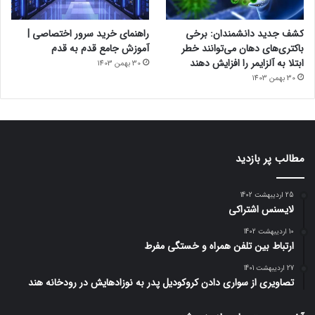
کشف جدید دانشمندان: برخی
راهنمای خرید سرور اختصاصی |
باکتری‌های دهان می‌توانند خطر
آموزش جامع قدم به قدم
ابتلا به آلزایمر را افزایش دهند
30 بهمن 1403
30 بهمن 1403
مطالب پر بازدید
حذف راحت‌تر برنامه‌های غیرکاربردی
25 اردیبهشت 1402
لایسنس اشتراکی
سرانجام شیائومی این امکان را در HyperOS فراهم ساخته تا اکثر
10 اردیبهشت 1402
برنامه‌های پیش‌فرض گوشی که اصطلاحاً Bloatware نام دارند، حذف
ارتباط بین تلفن همراه و خستگی مفرط
کنید. گوشی‌های شیائومی در بازه‌های قیمتی مختلف با برنامه‌های
27 اردیبهشت 1401
غیرکاربردی زیادی عرضه می‌شوند که جمعاً بخشی از فضای
تصاویری از سواری دادن کروکودیل پدر به نوزادهایش در رودخانه هند
ذخیره‌سازی دستگاه را به خود اختصاص می‌دهند؛ اما حالا کاربران
قادرند تا از شر این برنامه‌های بعضاً بی‌فایده راحت شوند و فضای