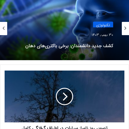
طراحی دلخواه لاک‌اسکرین
تغییرات ظاهری هایپر او اس به‌گونه‌ای بوده که چهره جدیدی به
تکنولوژی
گوشی‌تان می‌بخشد و جلوه‌های بصری زیبایی را به‌کار می‌گیرد. این
سیستم‌عامل به شما اجازه می‌دهد تا با ارائه طرح‌های مختلف برای
30 بهمن 1403
لاک‌اسکرین، رنگ فونت را تغییر دهید و افکت‌های گوناگونی را برای
کشف جدید دانشمندان: برخی باکتری‌های دهان
می‌توانند خطر ابتلا به آلزایمر را افزایش دهند
انیمیشن‌ پس‌زمینه (مانند اعداد ساعت و تاریخ) اعمال کنید. همچنین
علی‌رغم شباهت بالای لاک‌اسکرین هایپر او اس با پس‌زمینه‌های iOS،
کاربران پویایی و جذابیت را در طرح‌های این سیستم‌عامل حس
خواهند کرد.
ت
ص
و
ی
ر
ر
و
ز
ن
تصویر روز ناسا: سیارات در اطراف گرفتگی کامل
ا