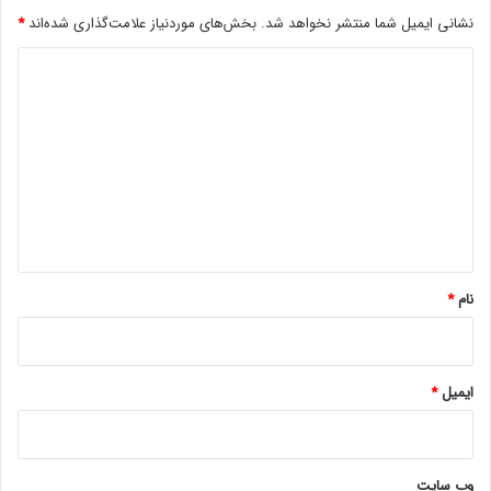
نشانی ایمیل شما منتشر نخواهد شد.
بخش‌های موردنیاز علامت‌گذاری شده‌اند
*
د
ی
د
گ
ا
ه
*
برخی از قابلیت‌های گالری نیز به نوار پایینی برنامه منتقل شده‌اند و
نام
*
حتی تب مخصوصی با عنوان Recommended (پیشنهادات) برای
دسترسی به آپشن‌های گالری دیده می‌شود. مورد جدید دیگر هم به
ویژگی ID اشاره دارد و به تولید تصاویر جداشده همراه با شناسه کمک
ایمیل
*
می‌کند.
وب‌ سایت