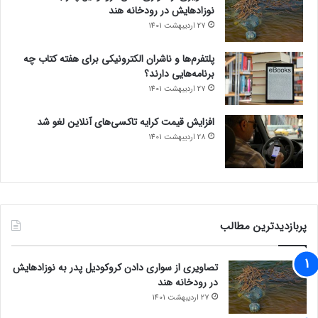
ع
نوزادهایش در رودخانه هند
ص
27 اردیبهشت 1401
ر
ک
پلتفرم‌ها و ناشران الکترونیکی برای هفته کتاب چه
ا
برنامه‌هایی دارند؟
م
27 اردیبهشت 1401
ت‌
ل
ی
افزایش قیمت کرایه تاکسی‌های آنلاین لغو شد
ک
28 اردیبهشت 1401
پربازدیدترین مطالب
تصاویری از سواری دادن کروکودیل پدر به نوزادهایش
در رودخانه هند
27 اردیبهشت 1401