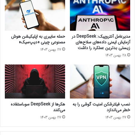
س
ا
ا
ز
ل
پ
۲
ر
۰
د
۲
ا
مدیرعامل آنتروپیک: DeepSeek در
حمله سایبری به اپلیکیشن هوش
۶
ز
آزمایش ایمنی داده‌های سلاح‌های
مصنوعی چینی «دیپ‌سیک»
ا
ن
زیستی بدترین عملکرد را داشت
27 بهمن 1403
ز
د
28 بهمن 1403
ر
ه‌
ا
ه
ه
ا
م
ی
ی‌
ن
ر
س
س
ل
د
۱
نصب فیلترشکن امنیت گوشی را به
هکرها از DeepSeek سوءاستفاده
؛
۰
خطر می‌اندازد
می‌کنند
گ
ا
27 بهمن 1403
27 بهمن 1403
ز
ی
ا
ن
ر
ت