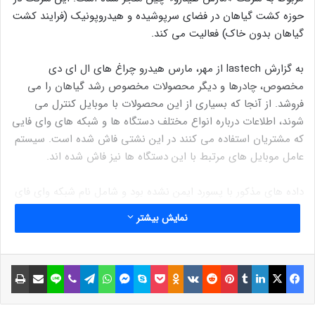
حوزه کشت گیاهان در فضای سرپوشیده و هیدروپونیک (فرایند کشت
گیاهان بدون خاک) فعالیت می کند.
به گزارش lastech از مهر، مارس هیدرو چراغ های ال ای دی
مخصوص، چادرها و دیگر محصولات مخصوص رشد گیاهان را می
فروشد. از آنجا که بسیاری از این محصولات با موبایل کنترل می
شوند، اطلاعات درباره انواع مختلف دستگاه ها و شبکه های وای فایی
که مشتریان استفاده می کنند در این نشتی فاش شده است. سیستم
عامل موبایل های مرتبط با این دستگاه ها نیز فاش شده اند.
داده های مذکور با پسورد ایمن نشده بود و شامل نام شبکه وای فای
SSID، پسوردها، IP آدرس، شماره های دستگاه و آدرس های ایمیل
نمایش بیشتر
است. طبق یک گزارش تهدیدهای احتمالی ناشی از این نشتی شامل
دسترسی غیرمجاز به شبکه ها و دستگاه ها، حملات فیشینگ، شنود
داده ها و موارد دیگر می شود.
فیسبوک
ایکس
لینکداین
تامبلر
پینتریست
Reddit
VKontakte
Odnoklassniki
پاکت
اسکایپ
مسنجر
واتس آپ
تلگرام
وایبر
لاین
اشتراک گذاری با ایمیل
چاپ
هنوز کاملا مشخص نیست آیا مخزن داده ها مربوط به این نشتی به
شرکت هیدرومارس و LG-LED SOLUTIONS تعلق داشته و مدیریت