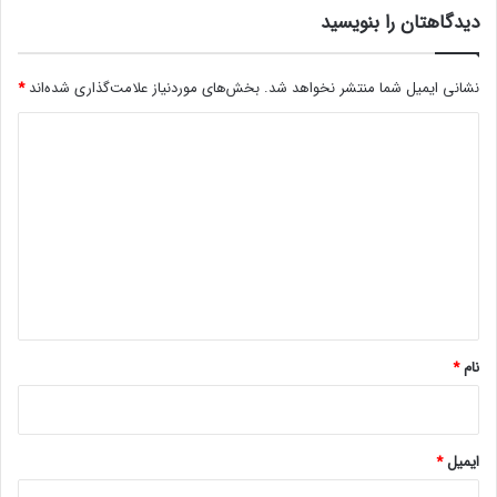
ش
ل
دیدگاهتان را بنویسید
ب
ر
ل
ا
و
نشانی ایمیل شما منتشر نخواهد شد.
بخش‌های موردنیاز علامت‌گذاری شده‌اند
*
د
م
ر
د
ب
و
ر
ی
ی
گ
ن
د
د
گ
و
ز
ا
W
ه
i
n
*
d
نام
*
o
w
s
1
1
ایمیل
*
2