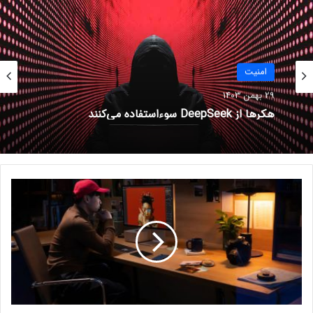
می شده یا یک پیمانکار طرف ثالث داده ها را مدیریت کرده است.
باید اشاره کرد طراحی های مارس هیدرو و تولید محصولات آن در
ایالت شنژل چین انجام می شود. اما این شرکت انبارهایی در انگلیس
و آمریکا نیز دارد.
امنيت
29 بهمن 1403
حتما بخوانید :
مدیرعامل آنتروپیک: DeepSeek در آزمایش
هکرها از DeepSeek سوءاستفاده می‌کنند
ایمنی داده‌های سلاح‌های زیستی بدترین عملکرد را داشت
نوشته های مشابه
ن
س
۶ نکته کلیدی برای حفاظت از
ل
اطلاعات شخصی در فضای مجازی
ج
21 آذر 1403
د
ی
چگونه از کلاهبرداری صوتی هوش
د
مصنوعی جلوگیری کنیم؟
م
ا
2 مرداد 1403