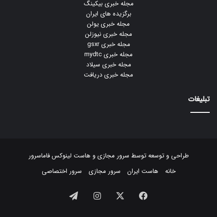
مجله خبری بیکینگ
برگزیده های ایران
مجله خبری یولن
مجله خبری نیوزلن
مجله خبری gsxr
مجله خبری mydtc
مجله خبری سیلاد
مجله خبری دریافت
تبلیغات
طراحی و توسعه توسط
سرور مجازی
و
هاست لینوکس
فاماسرور
خانه
هاست ایران
سرور مجازی
سرور اختصاصی
فیسبوک
ایکس
اینستاگرام
تلگرام