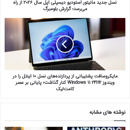
نسل جدید مانیتور استودیو دیسپلی اپل سال ۲۰۲۶ از راه
ن
ی
می‌رسد؛ گزارش بلومبرگ
ت
و
م
سرقت داده ها
ر
ا
ا
ی
س
ک
ت
ر
و
و
د
س
ی
ا
و
ف
د
مایکروسافت پشتیبانی از پردازنده‌های نسل ۱۰ اینتل را در
ت
ی
پ
ویندوز Windows 11 24H2 کنار گذاشت؛ پایانی بر عصر
س
ش
کامت‌لیک
پ
ت
ل
ی
ی
ب
نوشته های مشابه
ا
ا
پ
ن
ل
ی