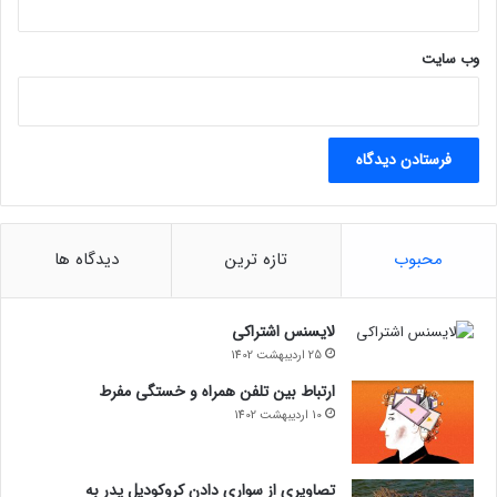
4
H
2
وب‌ سایت
ک
ن
ا
ر
گ
ذ
ا
ش
محبوب
تازه ترین
دیدگاه ها
ت
؛
پ
لایسنس اشتراکی
ا
25 اردیبهشت 1402
ی
ا
ارتباط بین تلفن همراه و خستگی مفرط
ن
10 اردیبهشت 1402
ی
ب
ر
تصاویری از سواری دادن کروکودیل پدر به