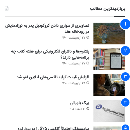
پربازدیدترین مطالب
تصاویری از سواری دادن کروکودیل پدر به نوزادهایش
در رودخانه هند
27 اردیبهشت 1401
پلتفرم‌ها و ناشران الکترونیکی برای هفته کتاب چه
برنامه‌هایی دارند؟
27 اردیبهشت 1401
افزایش قیمت کرایه تاکسی‌های آنلاین لغو شد
28 اردیبهشت 1401
بیگ بلوباتن
21 اسفند 1401
سامسونگ احتمالاً گلکسی S25 را به پردازنده