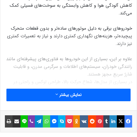
کاهش آلودگی هوا و کاهش وابستگی به سوخت‌های فسیلی کمک
می‌کند.
خودروهای برقی به دلیل موتورهای ساده‌تر و بدون قطعات متحرک
پیچیده‌تر، هزینه‌های نگهداری کمتری دارند و نیاز به تعمیرات کمتری
نیز دارند.
علاوه بر این، بسیاری از این خودروها به فناوری‌های پیشرفته‌ای مانند
رانندگی خودران، سیستم‌های اطلاعات و سرگرمی مدرن، و قابلیت
شارژ سریع مجهز هستند.
در بسیاری از مدل‌ها، شعاع حرکت بالا، طراحی لوکس و راحتی در
رانندگی نیز ویژگی‌های قابل توجهی به شمار می‌روند که تجربه‌ای
نمایش بیشتر
جدید و جذاب از رانندگی را به ارمغان می‌آورد.
فیسبوک
ایکس
لینکداین
تامبلر
پینتریست
Reddit
VKontakte
Odnoklassniki
پاکت
اسکایپ
مسنجر
واتس آپ
تلگرام
وایبر
لاین
اشتراک گذاری با ایمیل
چاپ
نوشته های مشابه