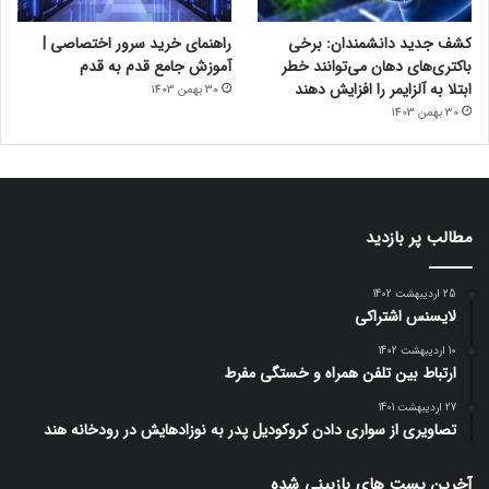
کشف جدید دانشمندان: برخی
راهنمای خرید سرور اختصاصی |
باکتری‌های دهان می‌توانند خطر
آموزش جامع قدم به قدم
ابتلا به آلزایمر را افزایش دهند
30 بهمن 1403
30 بهمن 1403
مطالب پر بازدید
25 اردیبهشت 1402
لایسنس اشتراکی
10 اردیبهشت 1402
ارتباط بین تلفن همراه و خستگی مفرط
27 اردیبهشت 1401
تصاویری از سواری دادن کروکودیل پدر به نوزادهایش در رودخانه هند
آخرین پست های بازبینی شده