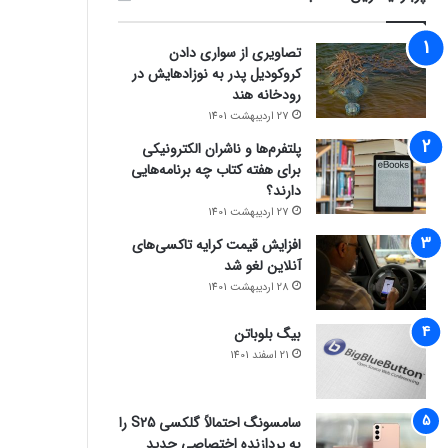
تصاویری از سواری دادن
کروکودیل پدر به نوزادهایش در
رودخانه هند
27 اردیبهشت 1401
پلتفرم‌ها و ناشران الکترونیکی
برای هفته کتاب چه برنامه‌هایی
دارند؟
27 اردیبهشت 1401
افزایش قیمت کرایه تاکسی‌های
آنلاین لغو شد
28 اردیبهشت 1401
بیگ بلوباتن
21 اسفند 1401
سامسونگ احتمالاً گلکسی S25 را
به پردازنده اختصاصی جدید