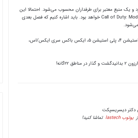
این موضوع اشاره کرده CharlieIntel نام دارد و یک منبع معتبر برای طرفداران محسوب می‌شود. احتمالا این
نقشه جزئی از محتوای جدید فصل دوم Call of Duty: Modern Warfare 2 خواهد بود. باید اشاره کنیم که فصل بعدی
می‌شود.
Call of Duty: Modern Warfare 2 هم‌اکنون روی پلی استیشن ۴، پلی استیشن ۵، ایکس باکس سری ایکس/اس،
کنسول دیجیتال PS5 کمترین محبوبیت را در
بین کنسول‌ها دارد!
بدانید
گشت و گذار در مناطق ۲۲گانه!
اینفوگرافیک: در سال ۲۰۲۵ منتظر این
بازی‌های ویدئویی جذاب باشید
رفع فیلتر گوگل پلی به حل مشکلات سازندگان
بازی‌ها کمک خواهد کرد؟
ز
یوتوب lastech
تماشا کنید!
جذب سرمایه ۱۰ میلیون دلاری توسط شرکت
بازی‌سازی ترکیه‌ای از سوئد