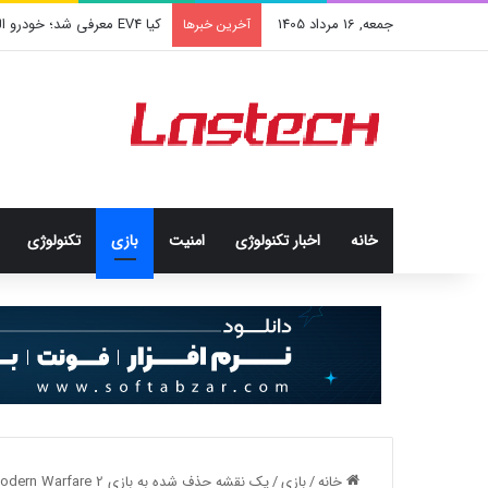
جمعه, 16 مرداد 1405
کیا EV4 معرفی شد؛ خودرو الکتریکی عجیب و جذاب کره‌ای‌ها
آخرین خبرها
خانه
اخبار تکنولوژی
امنيت
بازی
تکنولوژی
خانه
/
بازی
/
یک نقشه حذف شده به بازی Call of Duty: Modern Warfare 2 باز می‌گردد