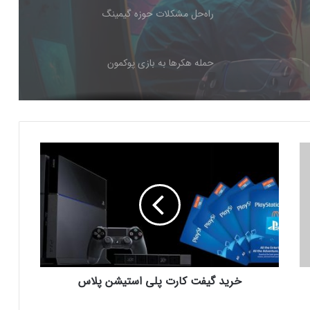
حمله هکرها به بازی پوکمون
کنسول دیجیتال PS5 کمترین محبوبیت را در
بین کنسول‌ها دارد!
اینفوگرافیک: در سال ۲۰۲۵ منتظر این
خ
بازی‌های ویدئویی جذاب باشید
ر
ی
د
رفع فیلتر گوگل پلی به حل مشکلات سازندگان
گ
بازی‌ها کمک خواهد کرد؟
ی
ف
ت
جذب سرمایه ۱۰ میلیون دلاری توسط شرکت
ک
بازی‌سازی ترکیه‌ای از سوئد
خرید گیفت کارت پلی استیشن پلاس
ا
ر
ت