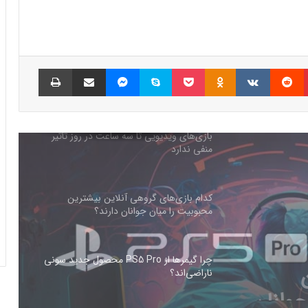
شبکه پلی‌استیشن (PSN) دچار اختلالات
گسترده‌ای شد
پینتریست
Reddit
VKontakte
Odnoklassniki
پاکت
اسکایپ
مسنجر
اشتراک گذاری با ایمیل
چاپ
بازی‌های ویدیویی تا سه ساعت در روز تاثیر
منفی ندارد
کدام بازی‌های گروهی آنلاین بیشترین
محبوبیت را میان جوانان دارند؟
چرا گیمرها از PS5 Pro محصول جدید سونی
ناراضی‌اند؟
PS5 Pro محصول
راه‌حل مشکلات حوزه گیمینگ