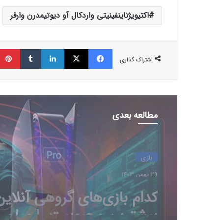
اکتیویژناینفینیتی واردکال آو دیوتیمدرن وارفر
فیسبوک
ایکس
لینکداین
تامبلر
اشتراک گذاری
مطالعه بعدی
بازی
29 بهمن 1403
چرا گیمرها از 
جدید سونی ناراضی‌اند؟