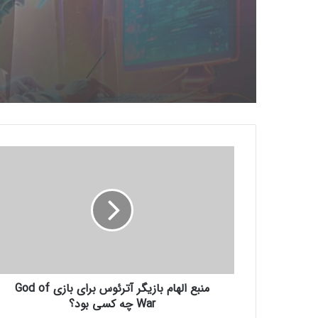
م
ن
ب
ع
ا
ل
ه
ا
م
منبع الهام بازیگر آترئوس برای بازی God of
ب
ا
War چه کسی بود؟
ز