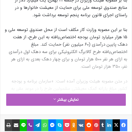
بنا بر مصوبه هیئت وزیران در جلسه ۲۱ بهمن، یک میلیارد دلار از
منابع صندوق توسعه ملی برای حمایت از معیشت خانوارها و در
راستای اجرای قانون برنامه پنجم توسعه برداشت شود.
بنا بر این مصوبه وزارت کار مکلف است از محل صندوق توسعه ملی و
۱۵ هزار میلیارد تومان بودجه اختصاص‌یافته به این طرح، از هفت
دهک پایین درآمدی (۶۰ میلیون نفر) حمایت کند. مبلغ
اختصاص‌یافته طرح کالابرگ الکترونیکی برای سه دهک اول درآمدی
به ازای هر نفر ۵۰۰ هزار تومان و برای چهار دهک بعدی به ازای هر
نفر، ۳۵۰ هزار تومان است.
در متن مصوبه هیئت وزیران آمده است: «سازمان برنامه و بودجه
کشور مبلغ یارانه کمک معیشتی مشمولین طرح را در موعد مقرر به
حساب بانکی معرفی‌شده مجری طرح (شرکت خدمات فناوری رفاه
نمایش بیشتر
ایرانیان) وابسته به وزارت تعاون، کار و رفاه اجتماعی واریز نماید.»
علاوه بر این تمام دستگاه‌های اجرایی ذی‌ربط موظف شده‌اند در
فیسبوک
ایکس
لینکداین
تامبلر
پینتریست
Reddit
VKontakte
Odnoklassniki
پاکت
اسکایپ
مسنجر
واتس آپ
تلگرام
وایبر
لاین
اشتراک گذاری با ایمیل
چاپ
اجرای این مصوبه با وزارت تعاون، کار و رفاه اجتماعی همکاری کنند.