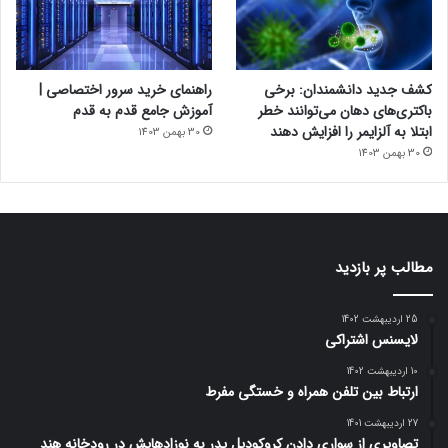
کشف جدید دانشمندان: برخی
راهنمای خرید سرور اختصاصی |
باکتری‌های دهان می‌توانند خطر
آموزش جامع قدم به قدم
ابتلا به آلزایمر را افزایش دهند
30 بهمن 1403
30 بهمن 1403
مطالب پر بازدید
25 اردیبهشت 1402
لایسنس اشتراکی
10 اردیبهشت 1402
ارتباط بین تلفن همراه و خستگی مفرط
27 اردیبهشت 1401
تصاویری از سواری دادن کروکودیل پدر به نوزادهایش در رودخانه هند