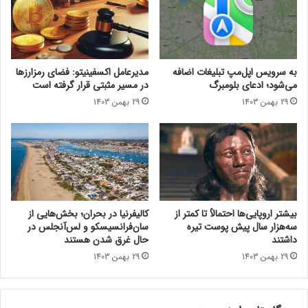
ا
ا
س
ی
ت
ا
و
و
ر
ل
به سرویس اپل‌مپ تبلیغات اضافه
مدیرعامل اکسفینیتو:‌ فضای رمزارزها
ه
ی
می‌شود؛ ادعای بلومبرگ
در مسیر مثبتی قرار گرفته است
ا
ه
29 بهمن 1403
29 بهمن 1403
ی
ب
م
ه
ح
خ
ل
ی
ی
ا
ر
ب
ا
ا
م
ن‌
بیشتر اروپایی‌ها احتمالاً تا کمتر از
کالیفرنیا در بحران؛ بخش‌هایی از
س
ه
سه‌هزار سال پیش پوست تیره
سان‌فرانسیسکو و لس‌آنجلس در
د
ا
داشتند
حال غرق شدن هستند
و
ی
29 بهمن 1403
29 بهمن 1403
د
ت
ک
ه
ر
ر