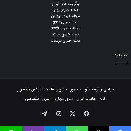
برگزیده های ایران
مجله خبری یولن
مجله خبری نیوزلن
مجله خبری gsxr
مجله خبری mydtc
مجله خبری سیلاد
مجله خبری دریافت
تبلیغات
طراحی و توسعه توسط
سرور مجازی
و
هاست لینوکس
فاماسرور
خانه
هاست ایران
سرور مجازی
سرور اختصاصی
فیسبوک
ایکس
اینستاگرام
تلگرام