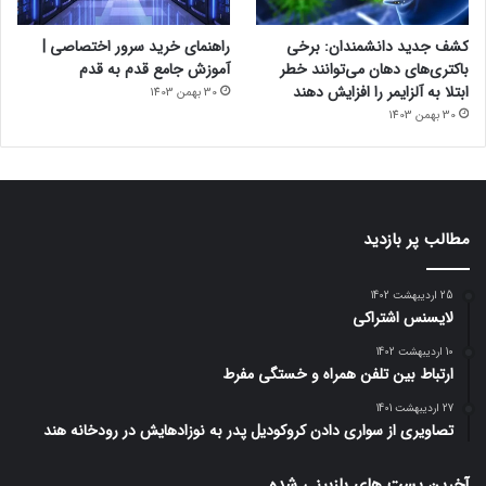
کشف جدید دانشمندان: برخی
راهنمای خرید سرور اختصاصی |
باکتری‌های دهان می‌توانند خطر
آموزش جامع قدم به قدم
ابتلا به آلزایمر را افزایش دهند
30 بهمن 1403
30 بهمن 1403
مطالب پر بازدید
25 اردیبهشت 1402
لایسنس اشتراکی
10 اردیبهشت 1402
ارتباط بین تلفن همراه و خستگی مفرط
27 اردیبهشت 1401
تصاویری از سواری دادن کروکودیل پدر به نوزادهایش در رودخانه هند
آخرین پست های بازبینی شده