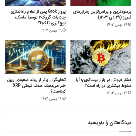
ا
ی
پرسودترین و پرضررترین رمزارزهای
پرواز Grok پس از اعلام راه‌اندازی
ا
امروز (۲۹ دی ۱۴۰۳)
چت‌بات گروک۳ توسط ماسک؛
ت
اوج‌گیری تا کجا؟
29 بهمن 1403
ر
29 بهمن 1403
ی
و
م
ک
ل
ا
س
ی
فشار فروش در بازار بیت‌کوین؛ آیا
تحلیلگران برتر از روند صعودی ریپل
ک
سقوط بیشتری در راه است؟
خبر می‌دهند؛ هدف قیمتی XRP
!
کجاست؟
29 بهمن 1403
29 بهمن 1403
دیدگاهتان را بنویسید