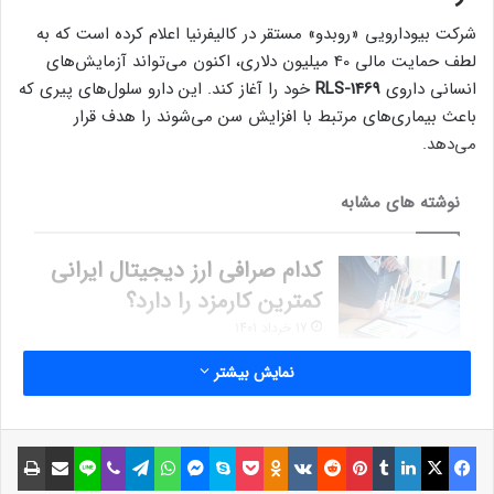
شرکت بیودارویی «روبدو» مستقر در کالیفرنیا اعلام کرده است که به
لطف حمایت مالی 40 میلیون دلاری، اکنون می‌تواند آزمایش‌های
انسانی داروی
RLS-1469
خود را آغاز کند. این دارو سلول‌های پیری که
باعث بیماری‌های مرتبط با افزایش سن می‌شوند را هدف قرار
می‌دهد.
نوشته های مشابه
کدام صرافی ارز دیجیتال ایرانی
کمترین کارمزد را دارد؟
17 خرداد 1401
چگونه در دستگاه‌های مختلف
نمایش بیشتر
حجم فیلم‌ها را کم کنیم؟
8 خرداد 1401
فیسبوک
ایکس
لینکداین
تامبلر
پینتریست
Reddit
VKontakte
Odnoklassniki
پاکت
اسکایپ
مسنجر
واتس آپ
تلگرام
وایبر
لاین
اشتراک گذاری با ایمیل
چاپ