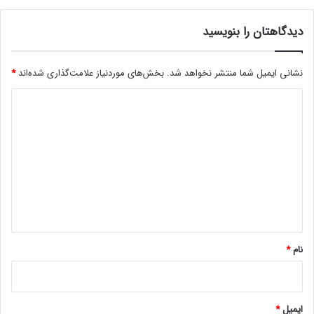
ا
مجله خبری lastech
ل
دیدگاهتان را بنویسید
ا
ه
ا
نشانی ایمیل شما منتشر نخواهد شد.
بخش‌های موردنیاز علامت‌گذاری شده‌اند
*
ب
ه
د
ه
ی
و
ا
د
و
گ
ی
ش
ا
د
ه
*
نام
*
ایمیل
*