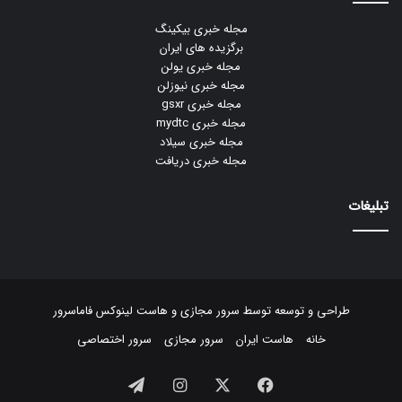
مجله خبری بیکینگ
برگزیده های ایران
مجله خبری یولن
مجله خبری نیوزلن
مجله خبری gsxr
مجله خبری mydtc
مجله خبری سیلاد
مجله خبری دریافت
تبلیغات
طراحی و توسعه توسط
سرور مجازی
و
هاست لینوکس
فاماسرور
خانه
هاست ایران
سرور مجازی
سرور اختصاصی
فیسبوک
ایکس
اینستاگرام
تلگرام