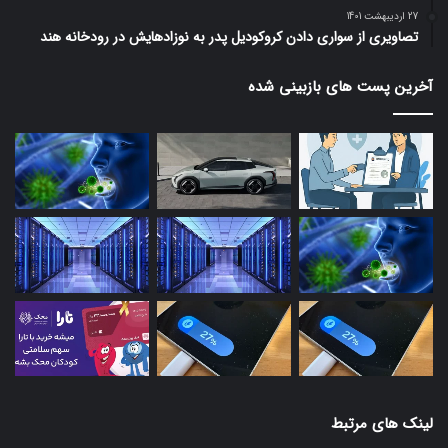
27 اردیبهشت 1401
تصاویری از سواری دادن کروکودیل پدر به نوزادهایش در رودخانه هند
آخرین پست های بازبینی شده
لینک های مرتبط