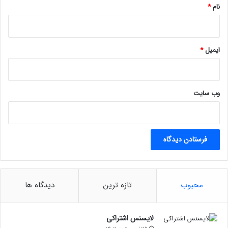
خ
نام
*
و
ا
ه
د
ایمیل
*
ب
و
د
وب‌ سایت
محبوب
تازه ترین
دیدگاه ها
لایسنس اشتراکی