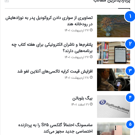
پربازدیدترین مطالب
تصاویری از سواری دادن کروکودیل پدر به نوزادهایش
در رودخانه هند
27 اردیبهشت 1401
پلتفرم‌ها و ناشران الکترونیکی برای هفته کتاب چه
برنامه‌هایی دارند؟
27 اردیبهشت 1401
افزایش قیمت کرایه تاکسی‌های آنلاین لغو شد
28 اردیبهشت 1401
بیگ بلوباتن
21 اسفند 1401
سامسونگ احتمالاً گلکسی S25 را به پردازنده
اختصاصی جدید مجهز می‌کند