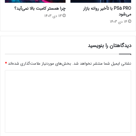
ت
د
PS5 PRO با تأخیر روانه بازار
چرا همستر کامبت بالا نمی‌آید؟
ی
ر
می‌شود
13 دی 1403
ش
ی
14 دی 1403
ن
ی
۵
س
م
ج
ن
م
دیدگاهتان را بنویسید
ت
ه
ش
و
ر
ر
نشانی ایمیل شما منتشر نخواهد شد.
بخش‌های موردنیاز علامت‌گذاری شده‌اند
*
م
آ
د
ی‌
م
ش
ر
ی
و
ی
د
د
ک
ا
گ
د
ا
ر
ه
M
C
*
U