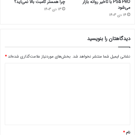
PS5 PRO با تأخیر روانه بازار
چرا همستر کامبت بالا نمی‌آید؟
ن
می‌شود
13 دی 1403
ت
14 دی 1403
ش
ر
ش
د
دیدگاهتان را بنویسید
نشانی ایمیل شما منتشر نخواهد شد.
بخش‌های موردنیاز علامت‌گذاری شده‌اند
*
د
ی
د
گ
ا
مجله خبری lastech
ه
*
گیمزکام
نام
*