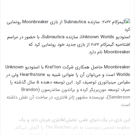
استودیو Unknown Worlds، سازنده Subnautica، با حضور در مراسم
افتتاحیه گیمزکام ۲۰۲۲ از بازی جدید خود رونمایی کرد که
Moonbreaker نام دارد.
Moonbreaker حاصل همکاری شرکت Krafton با استودیو Unknown
Worlds است و می‌توان آن را عنوانی شبیه به Hearthstone ولی در
مقیاس مینیاتوری توصیف کرد. این توسعه دهنده ۵ سال گذشته را
صرف توسعه مون‌بریکر کرده و براندون ساندرسون (Brandon
Sanderson)، نویسنده مشهور ژانر فانتزی، در ساخت آن نقش داشته
است.
این بازی در یک دنیای علمی تخیلی/فانتزی جریان دارد و یک
منظومه شمسی دوردست به نام The Reaches را کاوش می‌کند.