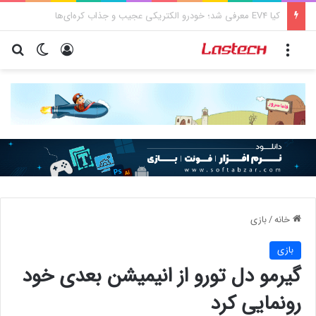
کشف جدید دانشمندان: برخی باکتری‌های دهان می‌توانند خطر ابتلا به آلزایمر را افزایش دهند
منو
ورود
تغییر پو
جس
خانه
/
بازی
بازی
گیرمو دل تورو از انیمیشن بعدی خود
رونمایی کرد