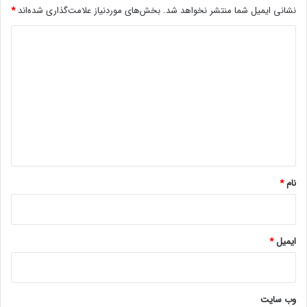
ش
نشانی ایمیل شما منتشر نخواهد شد.
بخش‌های موردنیاز علامت‌گذاری شده‌اند
*
و
د
ن
بهترین بازی‌های پلی استیشن 4
د
ی
د
تماشا در کانال یوتیوب lastech
گ
مجله خبری lastech
ا
ه
اخبار سینماییانیمیشننتفلیکس
*
نام
*
ایمیل
*
وب‌ سایت