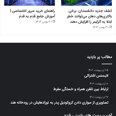
کشف جدید دانشمندان: برخی
راهنمای خرید سرور اختصاصی |
باکتری‌های دهان می‌توانند خطر
آموزش جامع قدم به قدم
ابتلا به آلزایمر را افزایش دهند
30 بهمن 1403
30 بهمن 1403
مطالب پر بازدید
25 اردیبهشت 1402
لایسنس اشتراکی
10 اردیبهشت 1402
ارتباط بین تلفن همراه و خستگی مفرط
27 اردیبهشت 1401
تصاویری از سواری دادن کروکودیل پدر به نوزادهایش در رودخانه هند
آخرین پست های بازبینی شده