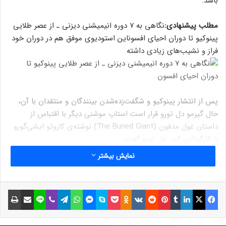
باشد.
مطلب پیشنهادی:
نگاهی به ۷ دوره انیمیشنی دیزنی ـ از عصر طلایی
پینوکیو تا دوران احیای افسون
این استودیوی موفق هم در دوران خود
فراز و نشیب‌های زیادی داشته
پس از انتشار پینوکیو و شگفت‌زده‌شدن بینندگان و منتقدان با آن،
حال گیرمو دل تورو قرار است استاپ موشنی دیگر با اقتباس از
داستان غول مدفون (The Buried Giant) نوشته‌ی کازوئو ایشی‌گورو
را کارگردانی کند. دل تورو گفت:
نمایش بیشتر
فیسبوک
ایکس
لینکداین
تامبلر
پینتریست
Reddit
VKontakte
Odnoklassniki
پاکت
اسکایپ
مسنجر
واتس آپ
تلگرام
وایبر
لاین
اشتراک گذاری با ایمیل
چاپ
فیلم استاپ موشن بعدی که می‌سازم