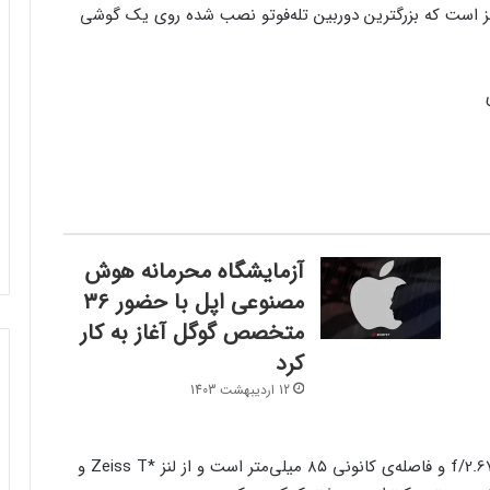
 مگاپیکسلی ۱/۱٫۴ اینچی ISOCELL HP9 مجهز است که بزرگترین دوربین تله‌فوتو نصب شده روی یک گوشی
آزمایشگاه محرمانه هوش
مصنوعی اپل با حضور ۳۶
متخصص گوگل آغاز به‌ کار
کرد
12 اردیبهشت 1403
دوربین تله‌فوتو پریسکوپی گوشی ویوو دارای دیافراگم f/2.67 و فاصله‌ی کانونی ۸۵ میلی‌متر است و از لنز *Zeiss T و