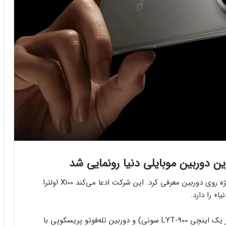
ویوو پرچمدار جدید خود به نام X100 Ultra را با تمرکز ویژه روی دوربین معرفی کرد. این شرکت ادعا می‌کند X100 اولترا
» را دارد.
ایکس ۱۰۰ اولترا به دوربین اصلی ۵۰ مگاپیکسلی (حسگر یک اینچی LYT-900 سونی) و دوربین تله‌فوتو پریسکوپی با