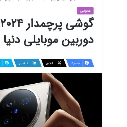
عمومی
گ
دوربین موبایلی دنیا 
فیسبوک
ایکس
لینکداین
ا