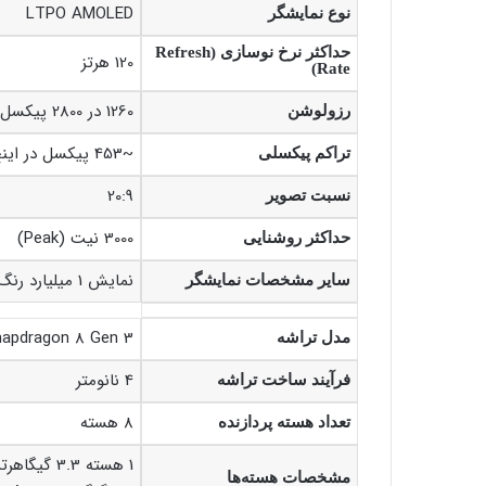
LTPO AMOLED
نوع نمایشگر
حداکثر نرخ نوسازی (Refresh
120 هرتز
Rate)
1260 در 2800 پیکسل
رزولوشن
~453 پیکسل در اینچ
تراکم پیکسلی
20:9
نسبت تصویر
3000 نیت (Peak)
حداکثر روشنایی
نمایش 1 میلیارد رنگ
سایر مشخصات نمایشگر
apdragon 8 Gen 3
مدل تراشه
4 نانومتر
فرآیند ساخت تراشه
8 هسته
تعداد هسته پردازنده
مشخصات هسته‌ها