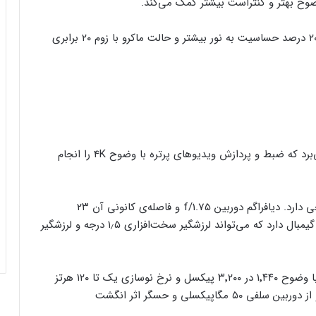
دوربین پریسکوپی X100 اولترا زوم اپتیکال ۳٫۷ برابری، ۲۰ درصد حساسیت به نور بیشتر و حالت ماکرو با زوم ۲۰ برابری
ویوو X100 اولترا از تراشه‌ی سیگنال تصویر +V3 بهره می‌برد که ضبط و پردازش ویدیوهای پرتره با وضوح 4K را انجام
دوربین اصلی جدیدترین گوشی ویوو حسگر ۱/۰٫۹۸ اینچی دارد. دیافراگم دوربین f/1.75 و فاصله‌ی کانونی آن ۲۳
میلی‌متر است. دوربین اصلی X100 اولترا لرزشگیر مشابه گیمبال دارد که می‌تواند لرزشگیر سخت‌افزاری ۱٫۵ درجه و لرزشگیر
X100 اولترا به صفحه‌نمایش اولد خمیده‌ی ۶٫۷۸ اینچی با وضوح ۱٬۴۴۰ در ۳٬۲۰۰ پیکسل و نرخ نوسازی یک تا ۱۲۰ هرتز
مجهز است. این پنل حداکثر روشنایی ۳٬۰۰۰ نیت دارد و از دوربین سلفی ۵۰ مگاپیکسلی و حسگر اثر انگشت