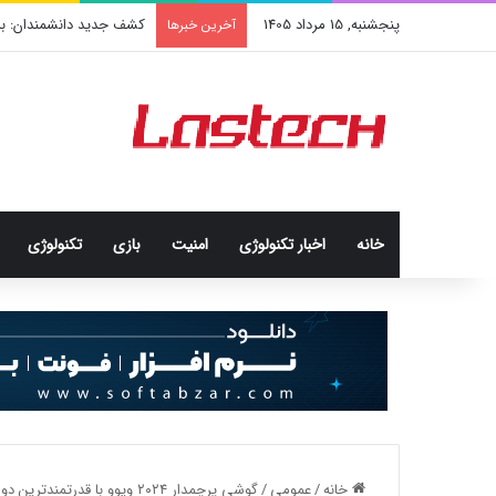
پنجشنبه, 15 مرداد 1405
کشف جدید دانشمندان: برخی
آخرین خبرها
خانه
اخبار تکنولوژی
امنيت
بازی
تکنولوژی
خانه
/
عمومی
/
گوشی پرچمدار ۲۰۲۴ ویوو با قدرتمندترین دوربین موبایلی دنیا رونمایی شد