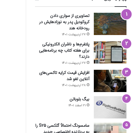
تصاویری از سواری دادن
کروکودیل پدر به نوزادهایش در
رودخانه هند
27 اردیبهشت 1401
پلتفرم‌ها و ناشران الکترونیکی
برای هفته کتاب چه برنامه‌هایی
دارند؟
27 اردیبهشت 1401
افزایش قیمت کرایه تاکسی‌های
آنلاین لغو شد
28 اردیبهشت 1401
بیگ بلوباتن
21 اسفند 1401
سامسونگ احتمالاً گلکسی S25 را
به پردازنده اختصاصی جدید