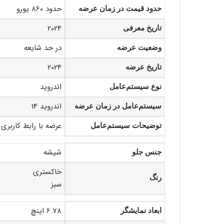
حدود 860 یورو
حدود قیمت در زمان عرضه
2024
تاریخ معرفی
در حد شایعه
وضعیت عرضه
2024
تاریخ عرضه
اندروید
نوع سیستم‌عامل
اندروید 14
سیستم‌عامل در زمان عرضه
عرضه با رابط کاربری OriginOS 4 (بازار چین
توضیحات سیستم‌عامل
شیشه
جنس جلو
خاکستری
رنگ
سبز
6.78 اینچ
ابعاد نمایشگر